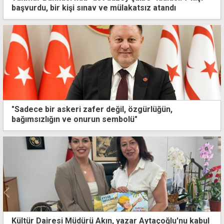
başvurdu, bir kişi sınav ve mülakatsız atandı
"Sadece bir askeri zafer değil, özgürlüğün,
bağımsızlığın ve onurun sembolü"
kabul
Alkollü sürücülerin neden olduğu üç kaza