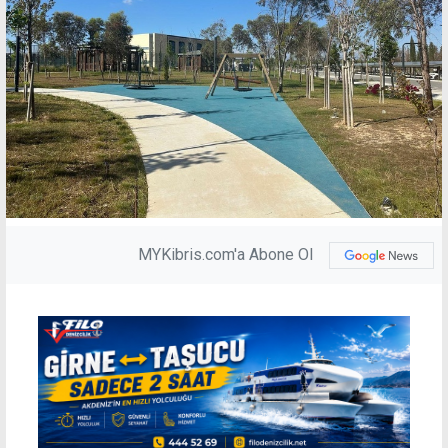
MYKibris.com'a Abone Ol