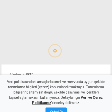
Gündem
KKTC
Batıkent ile Gönyeli-Alayköy
Veri politikasındaki amaçlarla sınırlı ve mevzuata uygun şekilde
tanımlama bilgileri (çerez) konumlandırmaktayız. Tanımlama
Ağıllar'da yarın 6 saat
bilgilerini; sitemizin doğru şekilde çalışması ve içerikleri
kişiselleştirmek için kullanıyoruz. Detaylar için
elektrik yok
Veri ve Çerez
Politikamız
'ı inceleyebilirsiniz.
6 Ağustos 2026