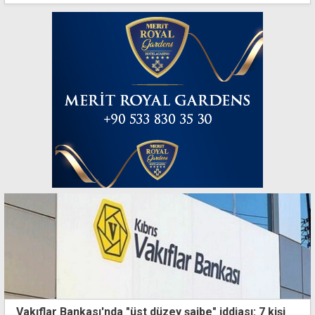
Vakıflar Bankası'nda "üst düzey şaibe" iddiası: 7 kişi