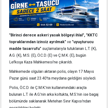
"Birinci derece askeri yasak bölgeyi ihlal", "KKTC
topraklarından izinsiz ayrılmak"
ve
"uyuşturucu
madde tasarrufu"
suçlamalarıyla tutuklanan L.T. (K),
A.G. (K), M.S. (E), Ö.C.D. (E) ve Ç.M.K. (E), bugün
Lefkoşa Kaza Mahkemesi'ne çıkarıldı.
Mahkemede olguları aktaran polis, olayın 17 Mayıs
Pazar günü saat 23.40'ta meydana geldiğini söyledi.
Polis, Ö.C.D. ile Ç.M.K.'nin kullanımındaki araçta
bulunan L.T. ile A.G.'nin arka koltukta, M.S.'nin ise bagaj
bölümünde saklanarak Metehan Sınır Kapısı'ndan
geçirildiğini belirtti.