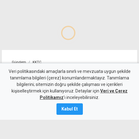
Gündem
KKTC
Sıcakta çalışma yasağını
Veri politikasındaki amaçlarla sınırlı ve mevzuata uygun şekilde
tanımlama bilgileri (çerez) konumlandırmaktayız. Tanımlama
ihlal eden 19 iş yerine uyarı
bilgilerini; sitemizin doğru şekilde çalışması ve içerikleri
kişiselleştirmek için kullanıyoruz. Detaylar için
Veri ve Çerez
7 Ağustos 2026
Politikamız
'ı inceleyebilirsiniz.
Güncelleme:
7 Ağustos
2026
Kabul Et
A
A
Çalışma Dairesi, sıcakta çalışma yasağı