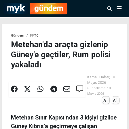
Gündem
KKTC
Metehan'da araçta gizlenip
Güney'e geçtiler, Rum polisi
yakaladı
Kamalı Haber,
18
Mayıs 2026
Güncelleme:
18
Mayıs 2026
A
A
Metehan Sınır Kapısı'ndan 3 kişiyi gizlice
Güney Kıbrıs'a geçirmeye çalışan