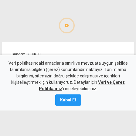
Gündem
KKTC
Girne-Değirmenlik Dağ
Veri politikasındaki amaçlarla sınırlı ve mevzuata uygun şekilde
tanımlama bilgileri (çerez) konumlandırmaktayız. Tanımlama
Yolu'nun bir bölümü trafiğe
bilgilerini; sitemizin doğru şekilde çalışması ve içerikleri
kişiselleştirmek için kullanıyoruz. Detaylar için
kapatılacak
Veri ve Çerez
Politikamız
'ı inceleyebilirsiniz.
9 Ağustos 2026
Kabul Et
Güncelleme:
9 Ağustos
2026
A
A
Karayolları Dairesi, Karayolu Master