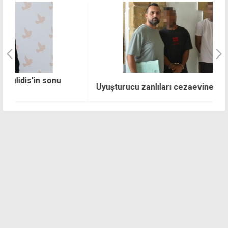
K
Uyuşturucu zanlıları cezaevine gönderildi
ku