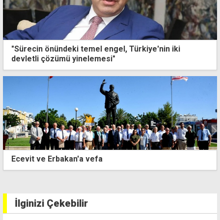
"Sürecin önündeki temel engel, Türkiye'nin iki
devletli çözümü yinelemesi"
Kuzey'de yüzde 2,29 olan haziran enflasyonu
Güney'de yüzde 4,1 çıktı
İlginizi Çekebilir