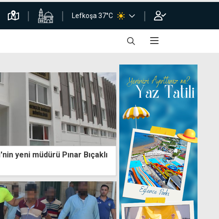
Lefkoşa 37°C
'nin yeni müdürü Pınar Bıçaklı