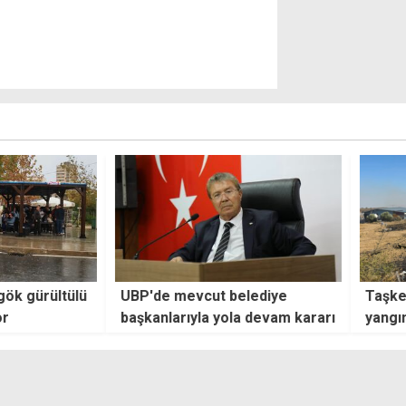
elediye
Taşkent bölgesinde çıkan
"Eğer
a devam kararı
yangın söndürüldü
kovma
Baf't