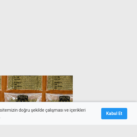
itemizin doğru şekilde çalışması ve içerikleri
Kabul Et
.
urucuyla yakalanan üç kişi