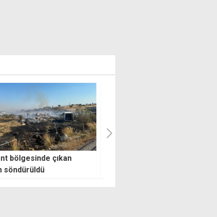
 Kıbrıs'tan Türkleri
Güney Kıbrıs'ta benzin fiyatla
k istiyorlarsa onlar
AB'nin tersine yükseldi
an gitmeye hazırlansın"