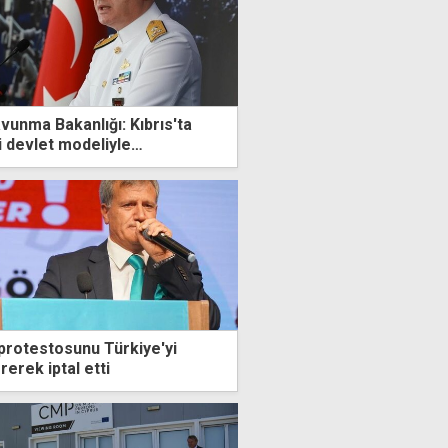
avunma Bakanlığı: Kıbrıs'ta
i devlet modeliyle
protestosunu Türkiye'yi
erek iptal etti