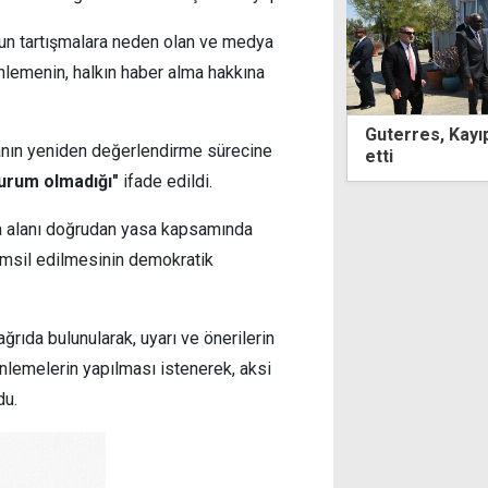
ğun tartışmalara neden olan ve medya
nlemenin, halkın haber alma hakkına
es, Kayıp Şahıslar Komitesi'ni ziyaret
İran: Hürmüz an
anın yeniden değerlendirme sürecine
Umman ile yapı
 durum olmadığı"
ifade edildi.
şma alanı doğrudan yasa kapsamında
emsil edilmesinin demokratik
rıda bulunularak, uyarı ve önerilerin
enlemelerin yapılması istenerek, aksi
du.