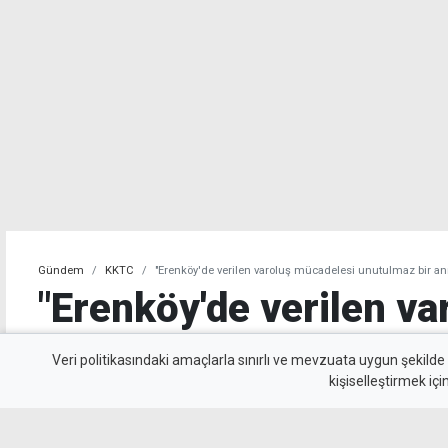
Gündem
KKTC
"Erenköy'de verilen varoluş mücadelesi unutulmaz bir a
"Erenköy'de verilen va
mücadelesi unutulmaz 
Veri politikasındaki amaçlarla sınırlı ve mevzuata uygun şekilde
kişiselleştirmek içi
yaşamaya devam edec