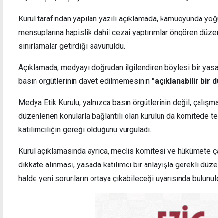
Kurul tarafından yapılan yazılı açıklamada, kamuoyunda yo
mensuplarına hapislik dahil cezai yaptırımlar öngören düze
sınırlamalar getirdiği savunuldu.
YDP MYK'sından karma oyun kaldırılmasına
Guterr
Açıklamada, medyayı doğrudan ilgilendiren böylesi bir yas
"evet", iki seçimin birlikte yapılmasına
etti
"hayır"
basın örgütlerinin davet edilmemesinin
"açıklanabilir bir
Medya Etik Kurulu, yalnızca basın örgütlerinin değil, çalı
düzenlenen konularla bağlantılı olan kurulun da komitede t
katılımcılığın gereği olduğunu vurguladı.
Kurul açıklamasında ayrıca, meclis komitesi ve hükümete çağ
dikkate alınması, yasada katılımcı bir anlayışla gerekli düz
halde yeni sorunların ortaya çıkabileceği uyarısında bulunul