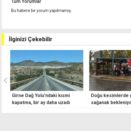
Tüm Yorumlar
Bu habere bir yorum yapılmamış.
İlginizi Çekebilir
Doğu kesimlerde gök gürültülü
UBP'de mevcut b
sağanak bekleniyor
başkanlarıyla yol