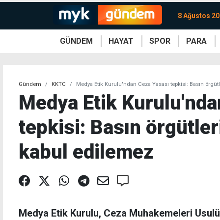
8 Ağustos 20
GÜNDEM
HAYAT
SPOR
PARA
KKTC
Magazin
KKTC
Ekonomi
Türkiye
Türkiye
Kripto
Sağlık
Güney
Avrupa
Döviz
Kadın
Dünya
Dünya
Borsa
Lezzetler
Çev
Gündem
KKTC
Medya Etik Kurulu'ndan Ceza Yasası tepkisi: Basın örgüt
Medya Etik Kurulu'nda
tepkisi: Basın örgütle
kabul edilemez
Medya Etik Kurulu, Ceza Muhakemeleri Usulü