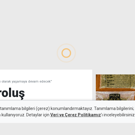
nı olarak yaşamaya devam edecek"
roluş
bir anı olarak
 tanımlama bilgileri (çerez) konumlandırmaktayız. Tanımlama bilgilerini; s
n kullanıyoruz. Detaylar için
Veri ve Çerez Politikamız
'ı inceleyebilirsiniz
ek"
600 gram uyuşt
tutuklandı