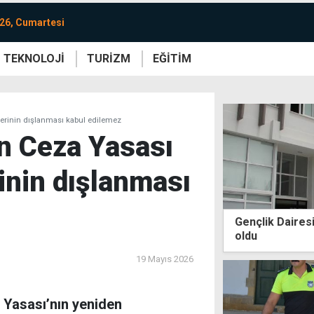
26, Cumartesi
TEKNOLOJİ
TURİZM
EĞİTİM
re
Yaşam
Sanat
Etkinlik
lerinin dışlanması kabul edilemez
n Ceza Yasası
rinin dışlanması
Gençlik Dairesi
oldu
19 Mayıs 2026
 Yasası’nın yeniden