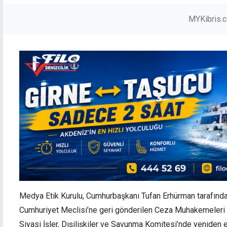
MYKibris.
Medya Etik Kurulu, Cumhurbaşkanı Tufan Erhürman tarafın
Cumhuriyet Meclisi’ne geri gönderilen Ceza Muhakemeleri U
Siyasi İşler, Dışilişkiler ve Savunma Komitesi’nde yeniden e