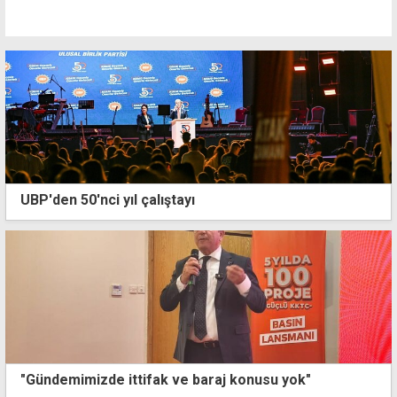
UBP'den 50'nci yıl çalıştayı
"Gündemimizde ittifak ve baraj konusu yok"