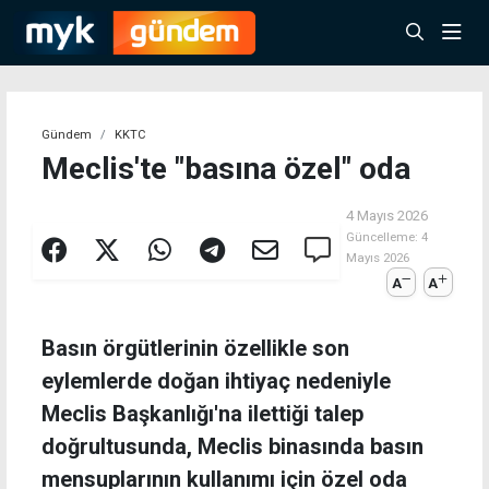
Gündem
KKTC
Meclis'te "basına özel" oda
4 Mayıs 2026
Güncelleme:
4
Mayıs 2026
A
A
Basın örgütlerinin özellikle son
eylemlerde doğan ihtiyaç nedeniyle
Meclis Başkanlığı'na ilettiği talep
doğrultusunda, Meclis binasında basın
mensuplarının kullanımı için özel oda