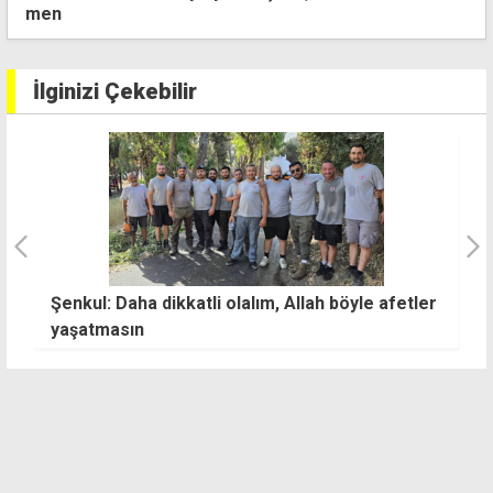
İlginizi Çekebilir
Şenkul: Daha dikkatli olalım, Allah böyle afetler
İt
yaşatmasın