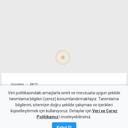
Gündem
KKTC
"Cengiz Topel'in tebessüm
Veri politikasındaki amaçlarla sınırlı ve mevzuata uygun şekilde
tanımlama bilgileri (çerez) konumlandırmaktayız. Tanımlama
eden masum yüzü, halen
bilgilerini; sitemizin doğru şekilde çalışması ve içerikleri
kişiselleştirmek için kullanıyoruz. Detaylar için
gözlerimin önünden gitmiyor"
Veri ve Çerez
Politikamız
'ı inceleyebilirsiniz.
8 Ağustos 2026
Kabul Et