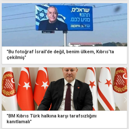
"Bu fotoğraf İsrail'de değil, benim ülkem, Kıbrıs'ta
çekilmiş"
nı
Dikmen-Taşkent yangınında iki kişi tutuk