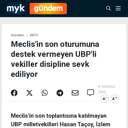
Gündem
KKTC
Meclis'in son oturumuna
destek vermeyen UBP'li
vekiller disipline sevk
ediliyor
9 Temmuz
2025
A
A
Meclis'in son toplantısına katılmayan
UBP milletvekilleri Hasan Taçoy, İzlem