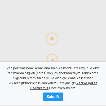
Veri politikasındaki amaçlarla sınırlı ve mevzuata uygun şekilde
tanımlama bilgileri (çerez) konumlandırmaktayız. Tanımlama
bilgilerini; sitemizin doğru şekilde çalışması ve içerikleri
Gündem
KKTC
kişiselleştirmek için kullanıyoruz. Detaylar için
Veri ve Çerez
Girne-Değirmenlik Dağ
Politikamız
'ı inceleyebilirsiniz.
Yolu'nun bir bölümü trafiğe
Kabul Et
kapatılacak