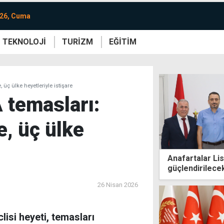
026, Cuma
TEKNOLOJİ
TURİZM
EĞİTİM
re
Yaşam
Sanat
Etkinlik
üç ülke heyetleriyle istişare
 temasları:
, üç ülke
Anafartalar Lis
güçlendirilece
26 Nisan 2026
isi heyeti, temasları