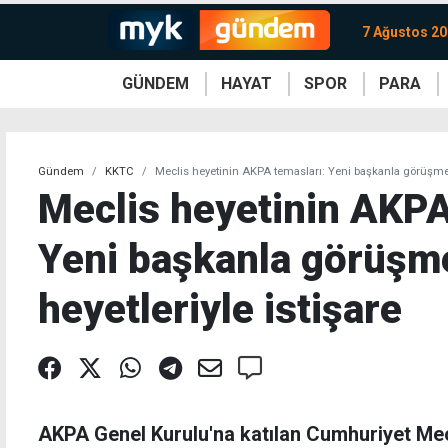
7 Ağustos 2
GÜNDEM
HAYAT
SPOR
PARA
KKTC
Magazin
KKTC
Ekonomi
Türkiye
Türkiye
Kripto
Sağlık
Güney
Avrupa
Döviz
Kadın
Dünya
Dünya
Borsa
Lezzetler
Çev
Gündem
KKTC
Meclis heyetinin AKPA temasları: Yeni başkanla görüşme, 
Meclis heyetinin AKPA
Yeni başkanla görüşme
heyetleriyle istişare
AKPA Genel Kurulu'na katılan Cumhuriyet Mecl