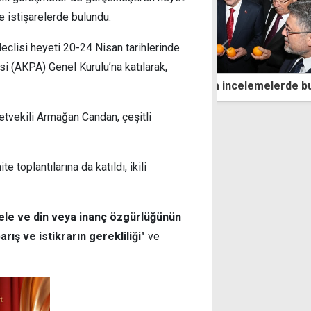
e istişarelerde bulundu.
eclisi heyeti 20-24 Nisan tarihlerinde
 (AKPA) Genel Kurulu’na katılarak,
z, Güzelyurt'ta incelemelerde bulundu
"İki seçimi birl
mıyız' hesabınd
tvekili Armağan Candan, çeşitli
 toplantılarına da katıldı, ikili
dele ve din veya inanç özgürlüğünün
ış ve istikrarın gerekliliği"
ve