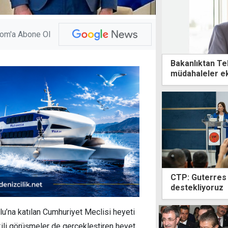
com'a Abone Ol
Bakanlıktan Te
müdahaleler ek
CTP: Guterres 
destekliyoruz
’na katılan Cumhuriyet Meclisi heyeti
kili görüşmeler de gerçekleştiren heyet