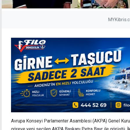
MYKibris.
Avrupa Konseyi Parlamenter Asamblesi (AKPA) Genel Kurulu
göreve yeni seçilen AKPA Başkanı Petra Bayr ile görüştü. İ