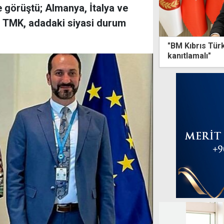
 görüştü; Almanya, İtalya ve
t, TMK, adadaki siyasi durum
"BM Kıbrıs Türk
kanıtlamalı"