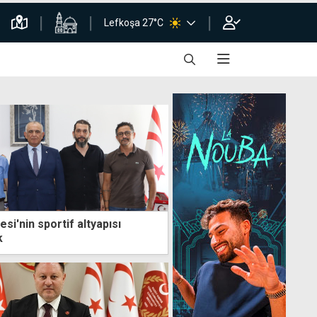
Lefkoşa 27°C
esi'nin sportif altyapısı
k