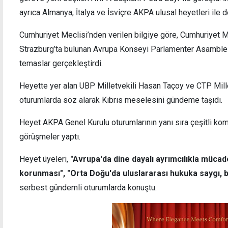
ayrıca Almanya, İtalya ve İsviçre AKPA ulusal heyetleri ile d
Cumhuriyet Meclisi’nden verilen bilgiye göre, Cumhuriyet M
Strazburg’ta bulunan Avrupa Konseyi Parlamenter Asamblesi
Halkın Partisi'nden, TÜK silosunun çöktüğü
Yılma
temaslar gerçekleştirdi.
olayla ilgili cevap bekleyen sorular
Heyette yer alan UBP Milletvekili Hasan Taçoy ve CTP Mille
oturumlarda söz alarak Kıbrıs meselesini gündeme taşıdı.
Heyet AKPA Genel Kurulu oturumlarının yanı sıra çeşitli komite
görüşmeler yaptı.
Heyet üyeleri,
"Avrupa'da dine dayalı ayrımcılıkla müca
korunması", "Orta Doğu'da uluslararası hukuka saygı, bar
serbest gündemli oturumlarda konuştu.