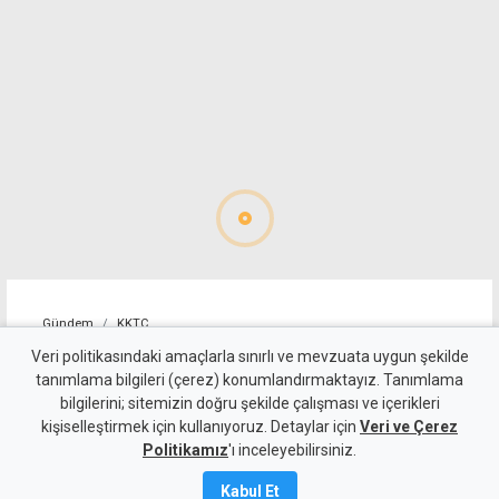
Gündem
KKTC
Girne-Değirmenlik Dağ
Veri politikasındaki amaçlarla sınırlı ve mevzuata uygun şekilde
tanımlama bilgileri (çerez) konumlandırmaktayız. Tanımlama
Yolu'nun bir bölümü yarın
bilgilerini; sitemizin doğru şekilde çalışması ve içerikleri
kişiselleştirmek için kullanıyoruz. Detaylar için
trafiğe kapatılacak
Veri ve Çerez
Politikamız
'ı inceleyebilirsiniz.
8 Ağustos 2026
Kabul Et