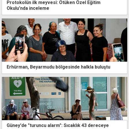
Protokolün ilk meyvesi: Ötüken Özel Eğitim
Okulu'nda inceleme
Erhürman, Beyarmudu bölgesinde halkla buluştu
Erhürman'dan iğneli mesaj: Her türlü atraksiyon var,