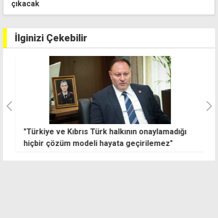
bir ciddiyet eksik
İlginizi Çekebilir
"Türkiye ve Kıbrıs Türk halkının onaylamadığı
C
hiçbir çözüm modeli hayata geçirilemez"
d