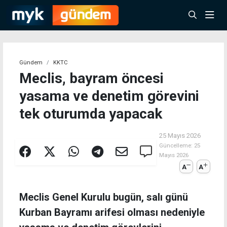
Gündem
KKTC
Meclis, bayram öncesi
yasama ve denetim görevini
tek oturumda yapacak
25 Mayıs 2026
Güncelleme:
25
Mayıs 2026
A
A
Meclis Genel Kurulu bugün, salı günü
Kurban Bayramı arifesi olması nedeniyle