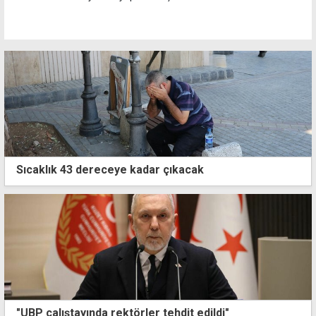
Sıcaklık 43 dereceye kadar çıkacak
"UBP çalıştayında rektörler tehdit edildi"