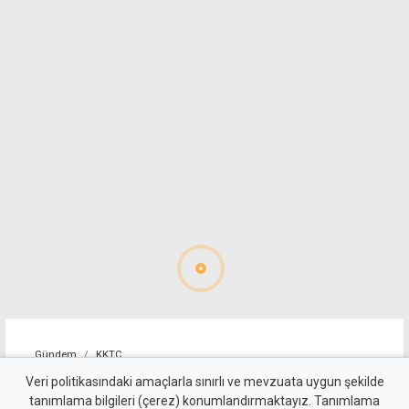
Gündem
KKTC
Geçitköy'deki ölümlü kazada
Veri politikasındaki amaçlarla sınırlı ve mevzuata uygun şekilde
tanımlama bilgileri (çerez) konumlandırmaktayız. Tanımlama