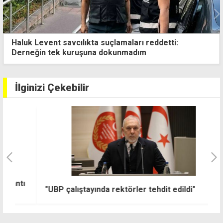
Ercan çevresindeki drone yasağına bir ay uzatma
İlginizi Çekebilir
ı
B
"UBP çalıştayında rektörler tehdit edildi"
T
m