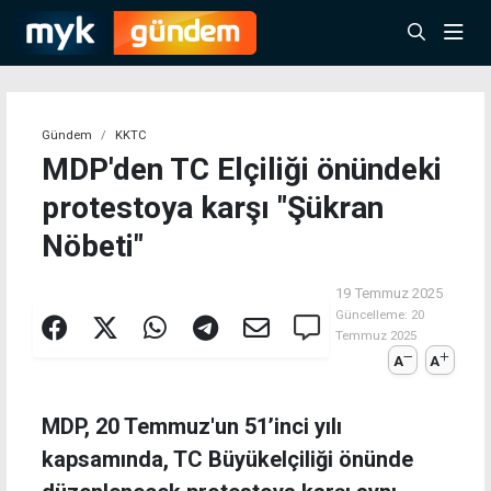
Gündem
KKTC
MDP'den TC Elçiliği önündeki
protestoya karşı "Şükran
Nöbeti"
19 Temmuz 2025
Güncelleme:
20
Temmuz 2025
A
A
MDP, 20 Temmuz'un 51’inci yılı
kapsamında, TC Büyükelçiliği önünde