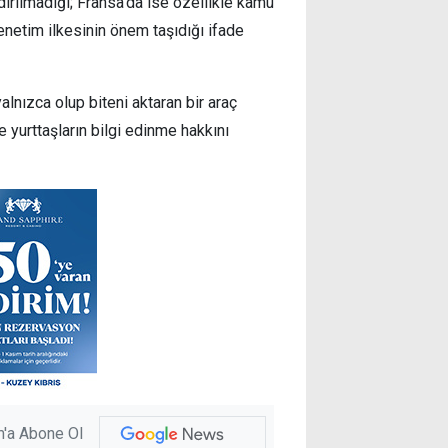
ırılmadığı; Fransa'da ise özellikle kamu
enetim ilkesinin önem taşıdığı ifade
lnızca olup biteni aktaran bir araç
yurttaşların bilgi edinme hakkını
'a Abone Ol