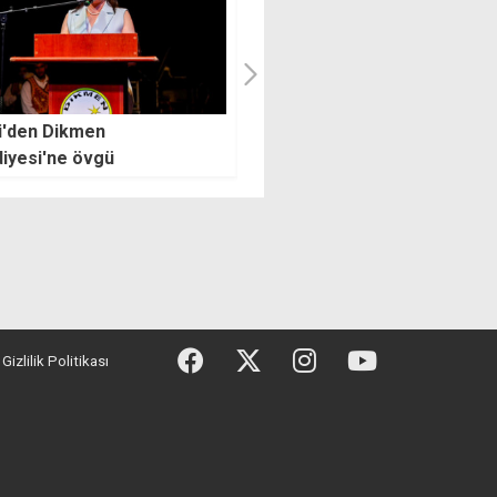
li'den Dikmen
Uyuşturucu alıp-sattığını itira
iyesi'ne övgü
etti, cezaevine gönderildi
Gizlilik Politikası