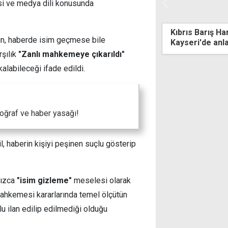
si ve medya dili konusunda
ulları'ndan Üstel'e: Kendinizi YSK'nın
Kıbrıs Barış Ha
in, haberde isim geçmese bile
e mi koyuyorsunuz?
Kayseri'de anl
rşılık
"Zanlı mahkemeye çıkarıldı"
 kalabileceği ifade edildi.
oğraf ve haber yasağı!
l, haberin kişiyi peşinen suçlu gösterip
nızca
"isim gizleme"
meselesi olarak
Mahkemesi kararlarında temel ölçütün
lu ilan edilip edilmediği olduğu