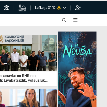
Lefkoşa 31°C
m sınavlarını KHK'nın
i: Liyakatsizlik, yolsuzluk