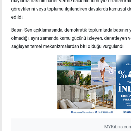
olaylarda basının haber verme hakkının tümüyle ortadan kald
görevlilerini veya toplumu ilgilendiren davalarda kamusal d
edildi.
Basın-Sen açıklamasında, demokratik toplumlarda basının ya
olmadığı, aynı zamanda kamu gücünü izleyen, denetleyen ve 
sağlayan temel mekanizmalardan biri olduğu vurgulandı.
MYKibris.com