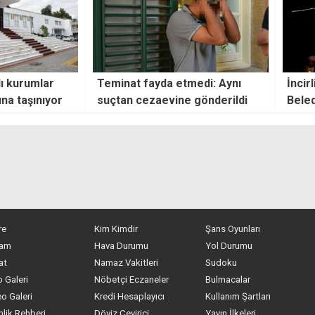
ı kurumlar
Teminat fayda etmedi: Aynı
İncir
ına taşınıyor
suçtan cezaevine gönderildi
Beled
re
Kim Kimdir
Şans Oyunları
am
Hava Durumu
Yol Durumu
at
Namaz Vakitleri
Sudoku
 Galeri
Nöbetçi Eczaneler
Bulmacalar
o Galeri
Kredi Hesaplayıcı
Kullanım Şartları
nlik Rehberi
Döviz Çevirici
Yayın İlkeleri