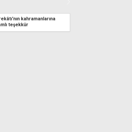
rekâtı'nın kahramanlarına
Ali Esergül yaşamını yiti
amlı teşekkür