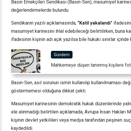
Basın Emekçileri Sendikası (Basın-Sen), masumiyet karine
değerlendirmelerde bulundu.
"AB ile de güven yaratıcı önlemlere
Emiroğ
Sendikanın yazılı açıklamasında,
"Katil yakalandı"
ifadesin
ihtiyacımız var"
yerin
masumiyet karinesini ihlal edebileceği belirtilirken, buna ka
ifadesinin kişinin adı açık yazılsa bile hukuki sınırlar içinde
Gündem
Mahkemeye düşen tanınmış kişilere fot
Basın-Sen, asıl sorunun ismin kullanılıp kullanılmaması deği
göstermemesi olduğuna dikkat çekti.
Masumiyet karinesinin demokratik hukuk düzenlerinde yal
ele alınmadığı belirtilen açıklamada, Avrupa İnsan Hakları 
kişinin devlet yetkilileri veya medya tarafından peşinen suç
kaydedildi.