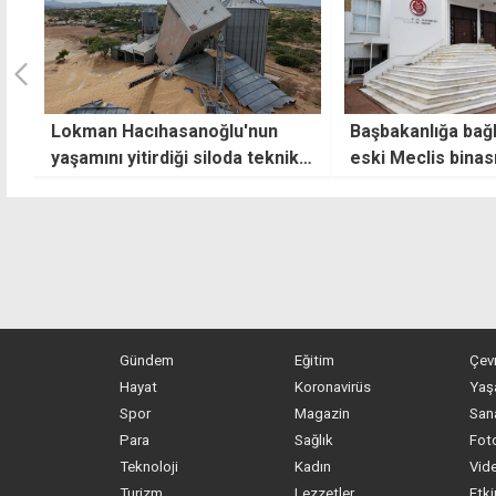
Lokman Hacıhasanoğlu'nun
Başbakanlığa bağl
ek
yaşamını yitirdiği siloda teknik
eski Meclis binas
inceleme
Gündem
Eğitim
Çev
Hayat
Koronavirüs
Yaş
Spor
Magazin
San
Para
Sağlık
Foto
Teknoloji
Kadın
Vide
Turizm
Lezzetler
Etki