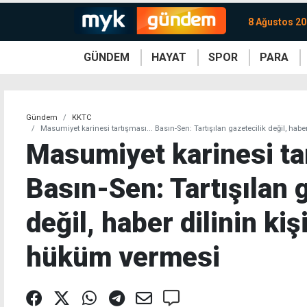
8 Ağustos 20
GÜNDEM
HAYAT
SPOR
PARA
KKTC
Magazin
KKTC
Ekonomi
Türkiye
Türkiye
Kripto
Sağlık
Güney
Avrupa
Döviz
Kadın
Dünya
Dünya
Borsa
Lezzetler
Çev
Gündem
KKTC
Masumiyet karinesi tartışması... Basın-Sen: Tartışılan gazetecilik değil, ha
Masumiyet karinesi tar
Basın-Sen: Tartışılan 
değil, haber dilinin ki
hüküm vermesi