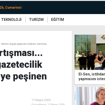
26, Cumartesi
TEKNOLOJİ
TURİZM
EĞİTİM
re
Yaşam
Sanat
Etkinlik
ber dilinin kişiye peşinen hüküm vermesi
tışması...
gazetecilik
şiye peşinen
El-Sen, istihda
yapmasını isted
sınırları aşıldı
17 Mayıs 2026
Güncelleme:
17 Mayıs 2026