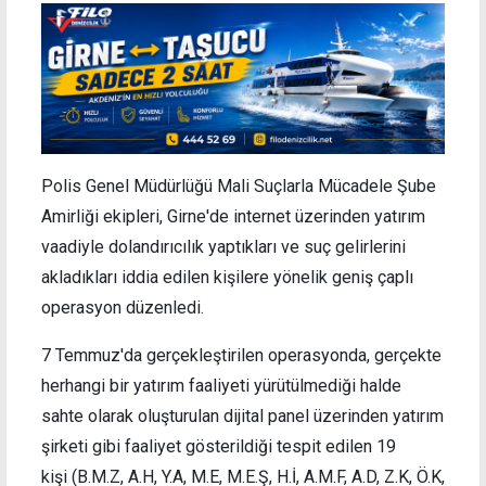
Polis Genel Müdürlüğü Mali Suçlarla Mücadele Şube
Amirliği ekipleri, Girne'de internet üzerinden yatırım
vaadiyle dolandırıcılık yaptıkları ve suç gelirlerini
akladıkları iddia edilen kişilere yönelik geniş çaplı
operasyon düzenledi.
7 Temmuz'da gerçekleştirilen operasyonda, gerçekte
herhangi bir yatırım faaliyeti yürütülmediği halde
sahte olarak oluşturulan dijital panel üzerinden yatırım
şirketi gibi faaliyet gösterildiği tespit edilen 19
kişi (B.M.Z, A.H, Y.A, M.E, M.E.Ş, H.İ, A.M.F, A.D, Z.K, Ö.K,