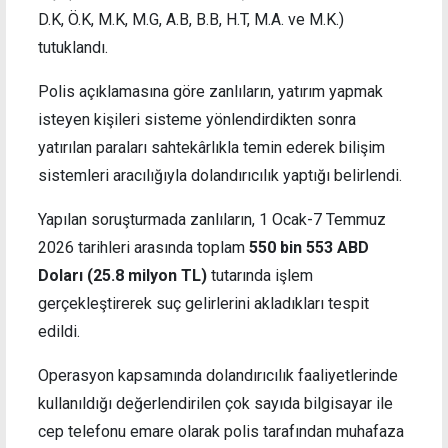
D.K, Ö.K, M.K, M.G, A.B, B.B, H.T, M.A. ve M.K.)
tutuklandı.
Polis açıklamasına göre zanlıların, yatırım yapmak
isteyen kişileri sisteme yönlendirdikten sonra
yatırılan paraları sahtekârlıkla temin ederek bilişim
sistemleri aracılığıyla dolandırıcılık yaptığı belirlendi.
Yapılan soruşturmada zanlıların, 1 Ocak-7 Temmuz
2026 tarihleri arasında toplam
550 bin 553 ABD
Doları
(
25.8 milyon TL
)
tutarında işlem
gerçekleştirerek suç gelirlerini akladıkları tespit
edildi.
Operasyon kapsamında dolandırıcılık faaliyetlerinde
kullanıldığı değerlendirilen çok sayıda bilgisayar ile
cep telefonu emare olarak polis tarafından muhafaza