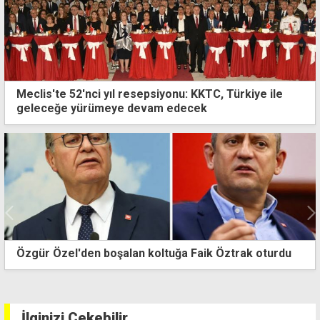
Meclis'te 52'nci yıl resepsiyonu: KKTC, Türkiye ile
geleceğe yürümeye devam edecek
Özgür Özel'den boşalan koltuğa Faik Öztrak oturdu
İlginizi Çekebilir