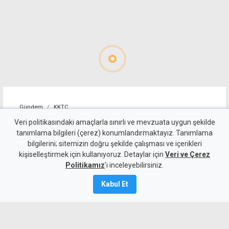
Gündem
KKTC
Dut Deresi Kanal Projesi'nde
Veri politikasındaki amaçlarla sınırlı ve mevzuata uygun şekilde
tanımlama bilgileri (çerez) konumlandırmaktayız. Tanımlama
korkuluk montajı başladı
bilgilerini; sitemizin doğru şekilde çalışması ve içerikleri
kişiselleştirmek için kullanıyoruz. Detaylar için
Veri ve Çerez
8 Ağustos 2026
Politikamız
'ı inceleyebilirsiniz.
Güncelleme:
8 Ağustos
2026
Kabul Et
A
A
Gönyeli Alayköy Belediye Başkanı