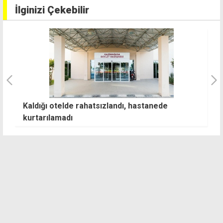
İlginizi Çekebilir
ği
Kaldığı otelde rahatsızlandı, hastanede
Gi
kurtarılamadı