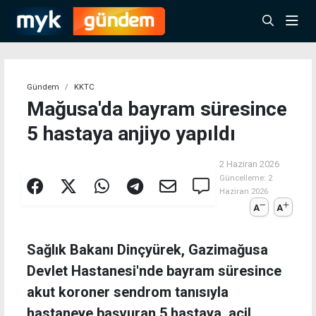
Gündem
KKTC
Mağusa'da bayram süresince
5 hastaya anjiyo yapıldı
2 Haziran 2026
Güncelleme:
2
Haziran 2026
A
A
Sağlık Bakanı Dinçyürek, Gazimağusa
Devlet Hastanesi'nde bayram süresince
akut koroner sendrom tanısıyla
hastaneye başvuran 5 hastaya, acil