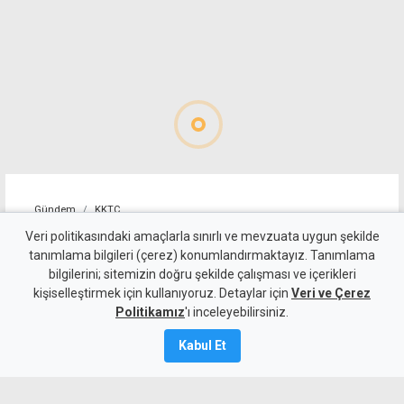
Gündem
KKTC
Taçoy'dan seçim yorumu:
Veri politikasındaki amaçlarla sınırlı ve mevzuata uygun şekilde
tanımlama bilgileri (çerez) konumlandırmaktayız. Tanımlama
UBP'nin en kötü hali CTP'nin
bilgilerini; sitemizin doğru şekilde çalışması ve içerikleri
kişiselleştirmek için kullanıyoruz. Detaylar için
en iyi haliyle yarışabilecek
Veri ve Çerez
Politikamız
'ı inceleyebilirsiniz.
durumda
Kabul Et
7 Ağustos 2026
Güncelleme:
7 Ağustos