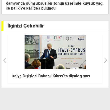
İncirli'den Guterres ziyareti öncesi federal çözüm
vurgusu
İlginizi Çekebilir
"
İtalya Dışişleri Bakanı: Kıbrıs'ta diyalog şart
y