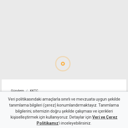
Gündem
KKTC
"Erenköy'de verilen varoluş
Veri politikasındaki amaçlarla sınırlı ve mevzuata uygun şekilde
tanımlama bilgileri (çerez) konumlandırmaktayız. Tanımlama
mücadelesi unutulmaz bir anı
bilgilerini; sitemizin doğru şekilde çalışması ve içerikleri
kişiselleştirmek için kullanıyoruz. Detaylar için
olarak yaşamaya devam
Veri ve Çerez
Politikamız
'ı inceleyebilirsiniz.