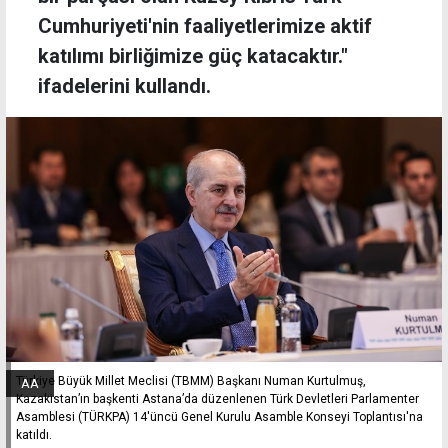
Cumhuriyeti'nin faaliyetlerimize aktif
katılımı birliğimize güç katacaktır."
ifadelerini kullandı.
Türkiye Büyük Millet Meclisi (TBMM) Başkanı Numan Kurtulmuş,
AA
Kazakistan’ın başkenti Astana’da düzenlenen Türk Devletleri Parlamenter
Asamblesi (TÜRKPA) 14'üncü Genel Kurulu Asamble Konseyi Toplantısı'na
katıldı.