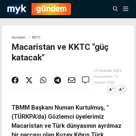
Gündem
KKTC
Macaristan ve KKTC "güç
katacak"
12 Haziran 2025
Güncelleme:
12
Haziran 2025
A
A
TBMM Başkanı Numan Kurtulmuş, "
(TÜRKPA'da) Gözlemci üyelerimiz
Macaristan ve Türk dünyasının ayrılmaz
bir parçası olan Kuzey Kıbrıs Türk