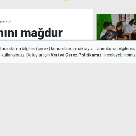
lgim yok
anını mağdur
lgim yok
 tanımlama bilgileri (çerez) konumlandırmaktayız. Tanımlama bilgilerini; s
n kullanıyoruz. Detaylar için
Veri ve Çerez Politikamız
'ı inceleyebilirsiniz
8 Ağustos 2026
"Ekonomide akıl
Güncelleme:
8 Ağustos 2026
sisteme ihtiya
mesi’ndeki cinsel saldırı
m benzerliği bulunduğunu,
 olmadığını açıkladı.
Avrupa Komisyo