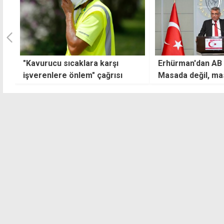
Erhürman'dan AB mesajı:
"1.5 yıldır davada
Masada değil, masa dışında
benim çocuklarım
katkı sağlayabilir
ne?"