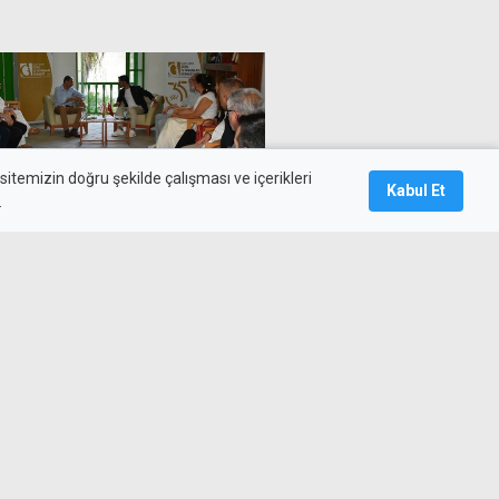
itemizin doğru şekilde çalışması ve içerikleri
Kabul Et
.
cı bir vizyona ve çalışan bir
cımız var"
nu, yeni "Kıbrıs Özel