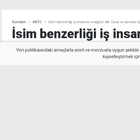
Gündem
KKTC
İsim benzerliği iş insanını mağdur etti: Dava ve sanıkla i
İsim benzerliği iş ins
etti: Dava ve sanıkla i
Veri politikasındaki amaçlarla sınırlı ve mevzuata uygun şekilde
kişiselleştirmek içi
İş insanı Şehmuz Kaya, Girne Ağır Ceza Mahke
davasında adı geçen bir sanıkla yalnızca isi
kendisinin, ailesinin ve şirketinin olayla ilgisi