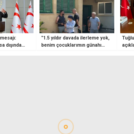
 ilerleme yok,
Tuğlu'dan çöken siloyla ilgili
"Derb
ın günahı
açıklama: En büyük temennim
tutuk
herhangi bir can kaybının
yaşanmaması