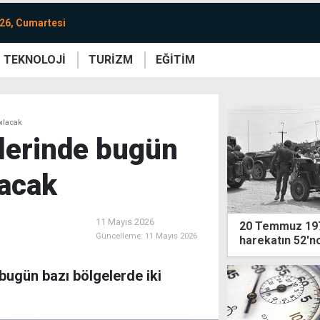
26, Cumartesi
TEKNOLOJİ
TURİZM
EĞİTİM
re
Yaşam
Sanat
Etkinlik
pılacak
elerinde bugün
lacak
11 Mayıs 2026
20 Temmuz 1974
Güncelleme:
11 Mayıs 2026
harekatın 52'nci
bugün bazı bölgelerde iki