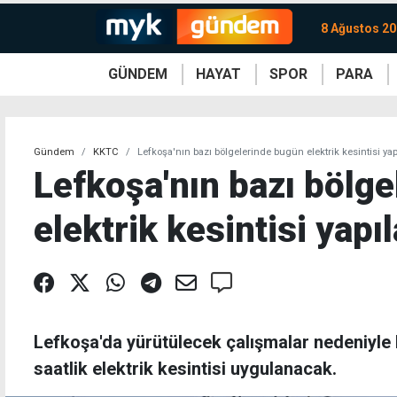
8 Ağustos 20
GÜNDEM
HAYAT
SPOR
PARA
KKTC
Magazin
KKTC
Ekonomi
Türkiye
Türkiye
Kripto
Sağlık
Güney
Avrupa
Döviz
Kadın
Dünya
Dünya
Borsa
Lezzetler
Çev
Gündem
KKTC
Lefkoşa'nın bazı bölgelerinde bugün elektrik kesintisi ya
Lefkoşa'nın bazı bölg
elektrik kesintisi yapı
Lefkoşa'da yürütülecek çalışmalar nedeniyle 
saatlik elektrik kesintisi uygulanacak.