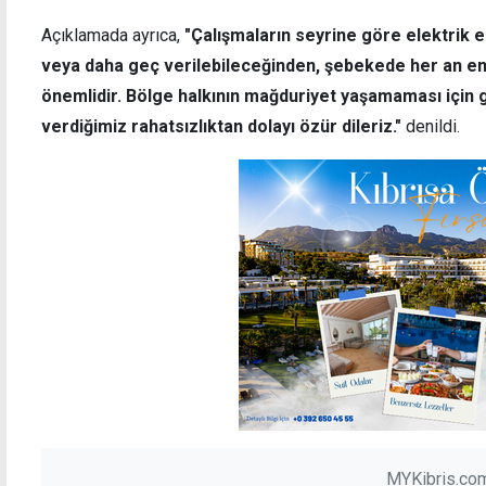
Açıklamada ayrıca,
"Çalışmaların seyrine göre elektrik e
veya daha geç verilebileceğinden, şebekede her an ene
önemlidir. Bölge halkının mağduriyet yaşamaması için ge
verdiğimiz rahatsızlıktan dolayı özür dileriz."
denildi.
k iradesinin can
"Mahkemelerin adil kararlar verec
ündür
inanıyorduk, yanılmışız"
MYKibris.com