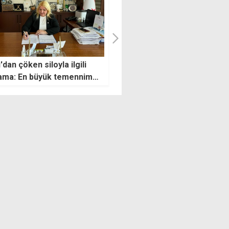
eder şahıs" bir hafta daha
Fidan ve Guterres bölgesel
lu bekleyecek
gelişmeleri görüştü