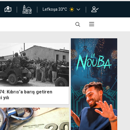
Lefkoşa 33°C
: Kıbrıs'a barış getiren
 yılı