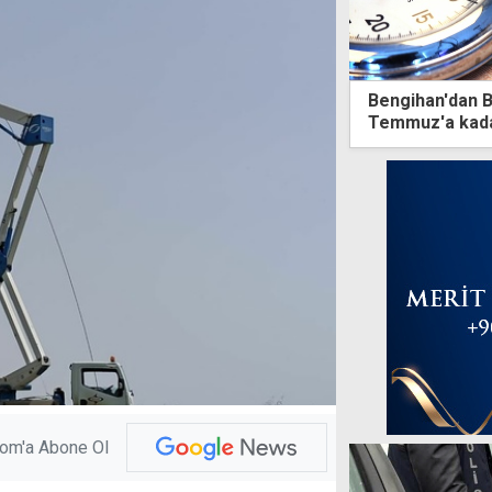
Bengihan'dan B
Temmuz'a kada
mesaiye kalma
com'a Abone Ol