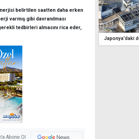
nerjisi belirtilen saatten daha erken
rji varmış gibi davranılması
rekli tedbirleri almasını rica eder,
eğine
Japonya'daki depremde can kaybı 13'e çıktı
'a Abone Ol