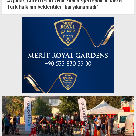
Akpınar, Guterres'in ziyaretini değerlendirdi: Kıbrıs
Türk halkının beklentileri karşılanamadı"