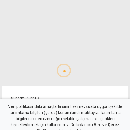
Gündem
KKTC
10 kişi kalan Beşiktaş'tan
Veri politikasındaki amaçlarla sınırlı ve mevzuata uygun şekilde
tanımlama bilgileri (çerez) konumlandırmaktayız. Tanımlama
altın değerinde galibiyet
bilgilerini; sitemizin doğru şekilde çalışması ve içerikleri
kişiselleştirmek için kullanıyoruz. Detaylar için
Veri ve Çerez
6 Ağustos 2026