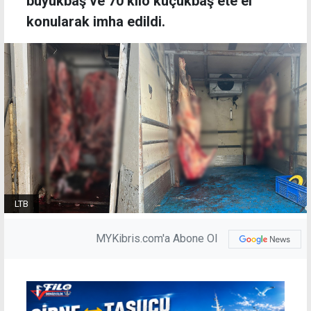
büyükbaş ve 70 kilo küçükbaş ete el
konularak imha edildi.
LTB
MYKibris.com'a Abone Ol