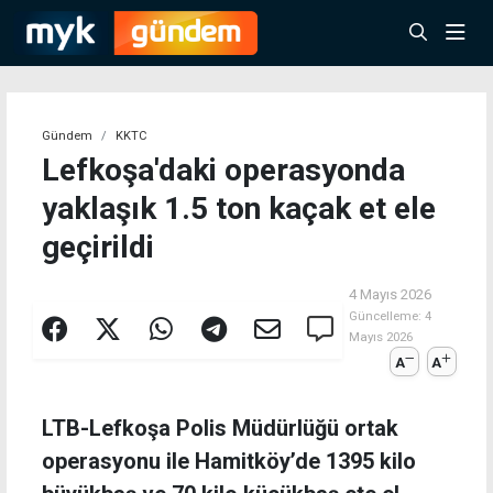
Gündem
KKTC
Lefkoşa'daki operasyonda
yaklaşık 1.5 ton kaçak et ele
geçirildi
4 Mayıs 2026
Güncelleme:
4
Mayıs 2026
A
A
LTB-Lefkoşa Polis Müdürlüğü ortak
operasyonu ile Hamitköy’de 1395 kilo