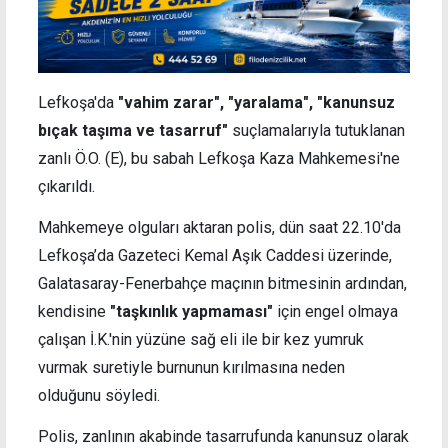
Lefkoşa'da
"vahim zarar", "yaralama", "kanunsuz
bıçak taşıma ve tasarruf"
suçlamalarıyla tutuklanan
zanlı
Ö.O. (E), bu sabah Lefkoşa Kaza Mahkemesi'ne
çıkarıldı.
Mahkemeye olguları aktaran polis, dün saat 22.10'da
Lefkoşa’da Gazeteci Kemal Aşık Caddesi üzerinde,
Galatasaray-Fenerbahçe maçının bitmesinin ardından,
kendisine
"taşkınlık yapmaması"
için engel olmaya
çalışan İ.K.'nin yüzüne sağ eli ile bir kez yumruk
vurmak suretiyle burnunun kırılmasına neden
olduğunu söyledi.
Polis, zanlının akabinde tasarrufunda kanunsuz olarak