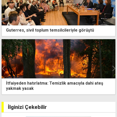
Guterres, sivil toplum temsilcileriyle görüştü
İtfaiyeden hatırlatma: Temizlik amacıyla dahi ateş
yakmak yasak
İlginizi Çekebilir