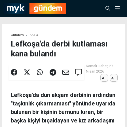
Gündem
KKTC
Lefkoşa'da derbi kutlaması
kana bulandı
Kamalı Haber,
27
Nisan 2026
A
A
Lefkoşa'da dün akşam derbinin ardından
"taşkınlık çıkarmaması" yönünde uyarıda
bulunan bir kişinin burnunu kıran, bir
başka kişiyi bıçaklayan ve kız arkadaşını