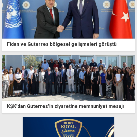
Fidan ve Guterres bölgesel gelişmeleri görüştü
KŞK'dan Guterres'in ziyaretine memnuniyet mesajı