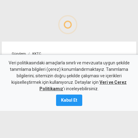
Gündem
KKTC
Girne'deki cinayet
Veri politikasındaki amaçlarla sınırlı ve mevzuata uygun şekilde
tanımlama bilgileri (çerez) konumlandırmaktayız. Tanımlama
soruşturmasında 4 zanlı
bilgilerini; sitemizin doğru şekilde çalışması ve içerikleri
kişiselleştirmek için kullanıyoruz. Detaylar için
mahkemede, 3 zanlı
Veri ve Çerez
Politikamız
'ı inceleyebilirsiniz.
bekletiliyor
Kabul Et
7 Ağustos 2026
A
A
Girne’de Nizam Allanazarov’un