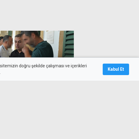
itemizin doğru şekilde çalışması ve içerikleri
Kabul Et
.
vaadi" 1,48 milyon TL'lik
andı