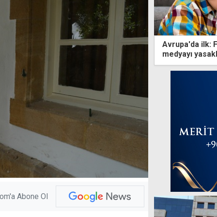
Avrupa'da ilk: 
medyayı yasakl
com'a Abone Ol