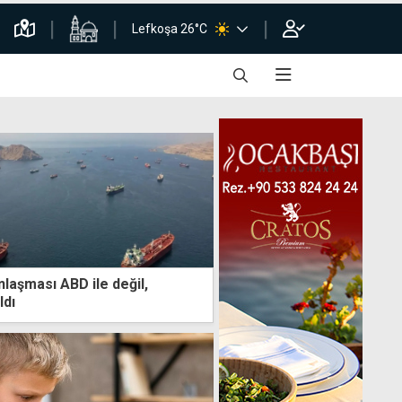
Lefkoşa 26°C
laşması ABD ile değil,
ldı