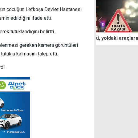
nı gün çocuğun Lefkoşa Devlet Hastanesi
min edildiğini ifade etti.
rek tutuklandığını belirtti.
kollü sürücü, yoldaki araçlara çarptı
Polis, 218 yeşi
edildiğini araşt
celenmesi gereken kamera görüntüleri
utuklu kalmasını talep etti.
di.