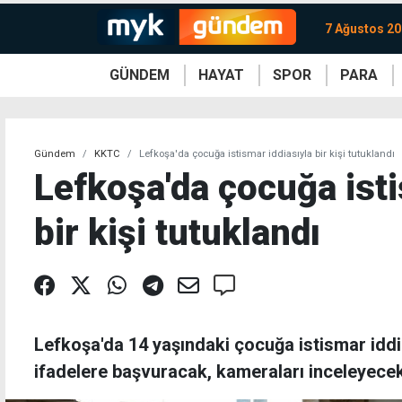
7 Ağustos 2
GÜNDEM
HAYAT
SPOR
PARA
KKTC
Magazin
KKTC
Ekonomi
Türkiye
Türkiye
Kripto
Sağlık
Güney
Avrupa
Döviz
Kadın
Dünya
Dünya
Borsa
Lezzetler
Çev
Gündem
KKTC
Lefkoşa'da çocuğa istismar iddiasıyla bir kişi tutuklandı
Lefkoşa'da çocuğa isti
bir kişi tutuklandı
Lefkoşa'da 14 yaşındaki çocuğa istismar iddias
ifadelere başvuracak, kameraları inceleyecek