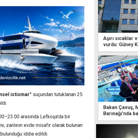
Aşırı sıcaklar 
vurdu: Güney K
karşı karşıya
nsel istismar"
suçundan tutuklanan 25
ldı.
Bakan Çavuş, 
Barınağı'nda bal
00–23.00 arasında Lefkoşa’da bir
re, zanlının evde misafir olarak bulunan
 bulunduğu iddia edildi.