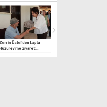
n Üstel'den Lapta
Rum Ulusal Konseyi'nden
evi'ne ziyaret:
Guterres'in Kıbrıs ziyareti
larımız her zaman baş
öncesi destek mesajı
ız olacak