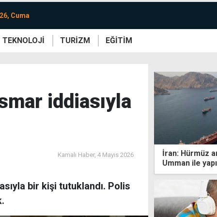
026, Cuma
TEKNOLOJİ
TURİZM
EĞİTİM
re
Yaşam
Sanat
Etkinlik
smar iddiasıyla
İran: Hürmüz an
Kamalı Haber,
4 Mayıs 2026
Umman ile yapı
ıyla bir kişi tutuklandı. Polis
.