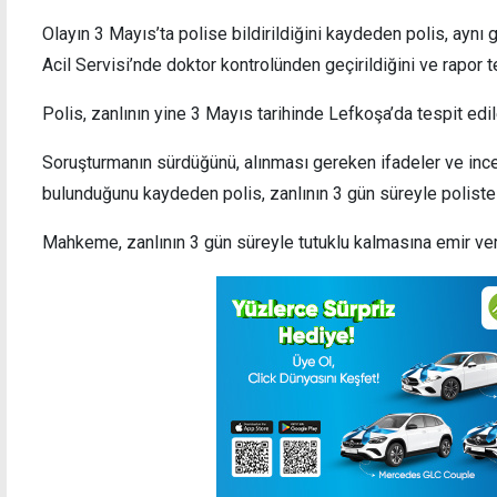
Olayın 3 Mayıs’ta polise bildirildiğini kaydeden polis, ay
Acil Servisi’nde doktor kontrolünden geçirildiğini ve rapor te
Polis, zanlının yine 3 Mayıs tarihinde Lefkoşa’da tespit edile
Cumhurbaşkanlığı'ndan AB'nin yeni Kıbrıs
İki al
temsilcisine ''tarafsızlık'' mesajı
Soruşturmanın sürdüğünü, alınması gereken ifadeler ve in
bulunduğunu kaydeden polis, zanlının 3 gün süreyle poliste t
Mahkeme, zanlının 3 gün süreyle tutuklu kalmasına emir ver