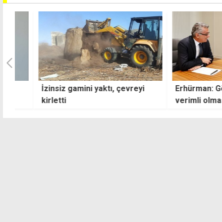
İzinsiz gamini yaktı, çevreyi
Erhürman: Görüş
kirletti
verimli olması içi
çabalarına katkı
devam edeceğiz