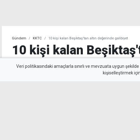
Gündem
KKTC
10 kişi kalan Beşiktaş'tan altın değerinde galibiyet
10 kişi kalan Beşiktaş'
değerinde galibiyet
Veri politikasındaki amaçlarla sınırlı ve mevzuata uygun şekilde
kişiselleştirmek içi
Beşiktaş, UEFA Avrupa Ligi 3. eleme turu il
Kralove'yi 1-0 mağlup ederek rövanş öncesi ön
beyazlılar, 10 kişi kalmasına rağmen Semih Kı
uzandı.