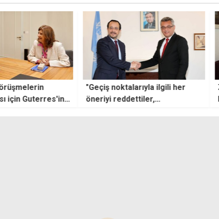
melerin
"Geçiş noktalarıyla ilgili her
Zerri
n Guterres'in
öneriyi reddettiler,
Huzur
 koymaya
Akıncılar'dan vazgeçmemizi
Yaşlı
istediler"
tacım