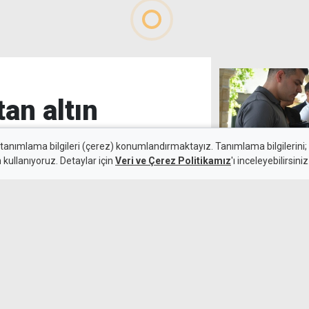
tan altın
 tanımlama bilgileri (çerez) konumlandırmaktayız. Tanımlama bilgilerini; s
n kullanıyoruz. Detaylar için
Veri ve Çerez Politikamız
'ı inceleyebilirsiniz
"Para kazanma 
6 Ağustos 2026
zararla sonuçl
k maçında deplasmanda Hradec
emli avantaj elde etti. Siyah-
lıçsoy'un golüyle galibiyete