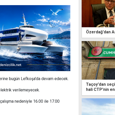
Özerdağ'dan Aş
tilerine bugün Lefkoşa'da devam edecek.
Taçoy'dan seç
hali CTP'nin en 
lektrik verilemeyecek.
durumda
 çalışma nedeniyle 16.00 ile 17.00