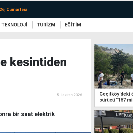
26, Cumartesi
TEKNOLOJİ
TURİZM
EĞİTİM
re
Yaşam
Sanat
Etkinlik
ge kesintiden
Geçitköy'deki 
5 Haziran 2026
sürücü "167 mil
nra bir saat elektrik