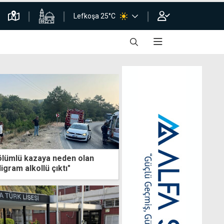
Lefkoşa 25°C
ölümlü kazaya neden olan
igram alkollü çıktı"