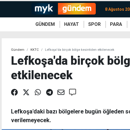
8 Ağustos 20
GÜNDEM
HAYAT
SPOR
PARA
KKTC
Magazin
KKTC
Ekonomi
Türkiye
Türkiye
Kripto
Sağlık
Güney
Avrupa
Döviz
Kadın
Dünya
Dünya
Borsa
Lezzetler
Çev
Gündem
KKTC
Lefkoşa'da birçok bölge kesintiden etkilenecek
Lefkoşa'da birçok böl
etkilenecek
Lefkoşa'daki bazı bölgelere bugün öğleden so
verilemeyecek.