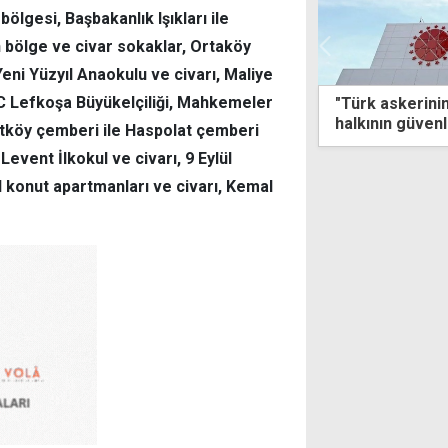
ölgesi, Başbakanlık Işıkları ile
bölge ve civar sokaklar, Ortaköy
 Yeni Yüzyıl Anaokulu ve civarı, Maliye
TC Lefkoşa Büyükelçiliği, Mahkemeler
köy'deki kazada ağır yaralanan kadın
"Türk askerinin
nı yitirdi
halkının güvenl
tköy çemberi ile Haspolat çemberi
ortamının temi
event İlkokul ve civarı, 9 Eylül
 konut apartmanları ve civarı, Kemal