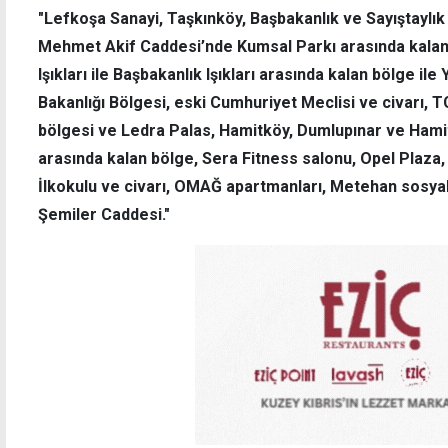
"Lefkoşa Sanayi, Taşkınköy, Başbakanlık ve Sayıştaylık b
Mehmet Akif Caddesi’nde Kumsal Parkı arasında kalan 
Işıkları ile Başbakanlık Işıkları arasında kalan bölge ile
Bakanlığı Bölgesi, eski Cumhuriyet Meclisi ve civarı, 
Polisi görünce kaçmaya çalışan zanlının
Aydın
evinden 3 kilo uyuşturucu çıktı
yaşamı
bölgesi ve Ledra Palas, Hamitköy, Dumlupınar ve Hami
arasında kalan bölge, Sera Fitness salonu, Opel Plaza, L
İlkokulu ve civarı, OMAĞ apartmanları, Metehan sosyal
Şemiler Caddesi."