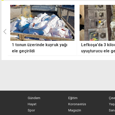
Lefkoşa'da 3 kilodan fazla
Lefkoşa'da Demir
uyuşturucu ele geçildi
Caddesi'nde iki g
çalışması
Gündem
Eğitim
Çev
Hayat
Koronavirüs
Yaş
Spor
Magazin
San