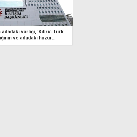
 adadaki varlığı, 'Kıbrıs Türk
Hulusi Akar'dan Plevne 
iğinin ve adadaki huzur
KKTC mesajı
natı"