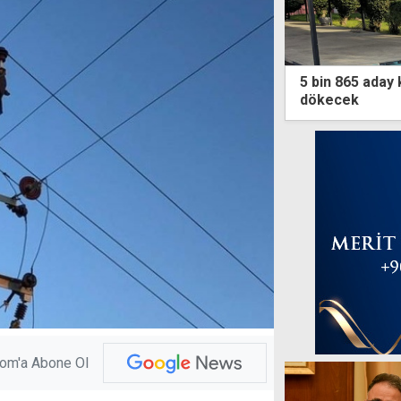
5 bin 865 aday
dökecek
com'a Abone Ol