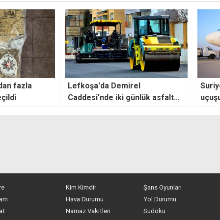
el
Suriye'de 14 yıl sonra ilk iç hat
Yedek
ünlük asfalt
uçuşu gerçekleşti
son y
re
Kim Kimdir
Şans Oyunları
am
Hava Durumu
Yol Durumu
at
Namaz Vakitleri
Sudoku