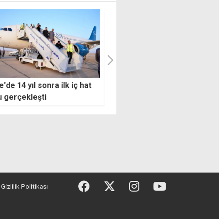
 subay aday adaylarının
Şenkul'dan Gezici kararı
oklaması yarın
sonrası: Caydırıcılıktan çok
uzağız
Gizlilik Politikası