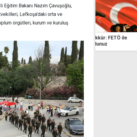
lli Eğitim Bakanı Nazım Çavuşoğlu,
ekilleri, Lefkoşa’daki orta ve
toplum örgütleri, kurum ve kuruluş
 teşekkür: FETÖ ile
MasterChef şampiyonu Eren K
da oldunuz
ölü bulundu