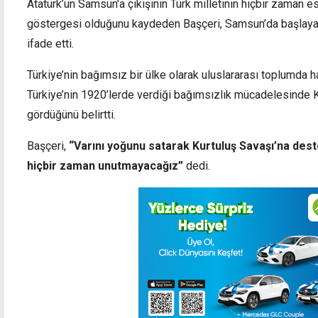
Atatürk’ün Samsun'a çıkışının Türk milletinin hiçbir zaman e
göstergesi olduğunu kaydeden Başçeri, Samsun’da başlayan
ifade etti.
Türkiye’nin bağımsız bir ülke olarak uluslararası toplumda hak
Türkiye’nin 1920’lerde verdiği bağımsızlık mücadelesinde K
gördüğünü belirtti.
Başçeri,
“Varını yoğunu satarak Kurtuluş Savaşı’na dest
hiçbir zaman unutmayacağız”
dedi.