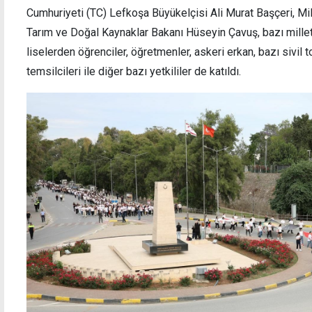
Cumhuriyeti (TC) Lefkoşa Büyükelçisi Ali Murat Başçeri, Mi
Tarım ve Doğal Kaynaklar Bakanı Hüseyin Çavuş, bazı milletv
liselerden öğrenciler, öğretmenler, askeri erkan, bazı sivil 
temsilcileri ile diğer bazı yetkililer de katıldı.
isküvi, meyve, tavuk...
Başçeri'den KKTC'ye
mücadelede yanımız