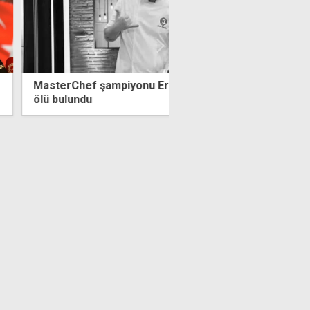
aşıkçı evinde
Yılmaz'dan 20 Temmuz mesajı