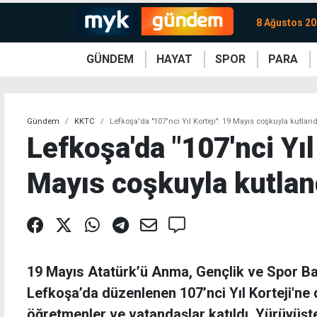
8 Ağustos 20
GÜNDEM
HAYAT
SPOR
PARA
KKTC
Magazin
KKTC
Ekonomi
Türkiye
Türkiye
Kripto
Sağlık
Güney
Avrupa
Döviz
Kadın
Dünya
Dünya
Borsa
Lezzetler
Çev
Gündem
KKTC
Lefkoşa'da "107'nci Yıl Korteji": 19 Mayıs coşkuyla kutland
Lefkoşa'da "107'nci Yıl
Mayıs coşkuyla kutlan
19 Mayıs Atatürk’ü Anma, Gençlik ve Spor 
Lefkoşa’da düzenlenen 107’nci Yıl Korteji'ne de
öğretmenler ve vatandaşlar katıldı. Yürüyüşte 