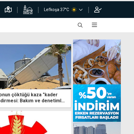
Lefkoşa 37°C
lonun çöktüğü kaza "kader
ndirmesi: Bakım ve denetimle