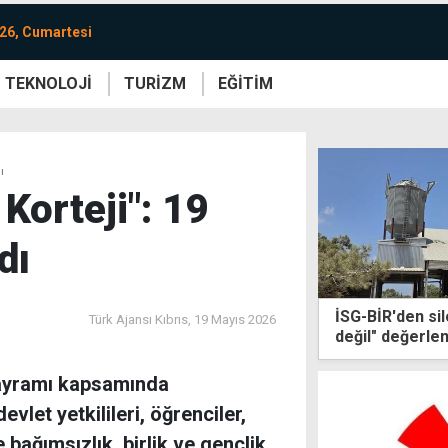
26, Cumartesi
TEKNOLOJİ
TURİZM
EĞİTİM
re
Yaşam
Sanat
Etkinlik
ı
 Korteji": 19
dı
İSG-BİR'den si
Türk Ajansı Kıbrıs,
19 Mayıs 2026
değil" değerle
önlenebilirdi
Bayramı kapsamında
vlet yetkilileri, öğrenciler,
bağımsızlık, birlik ve gençlik