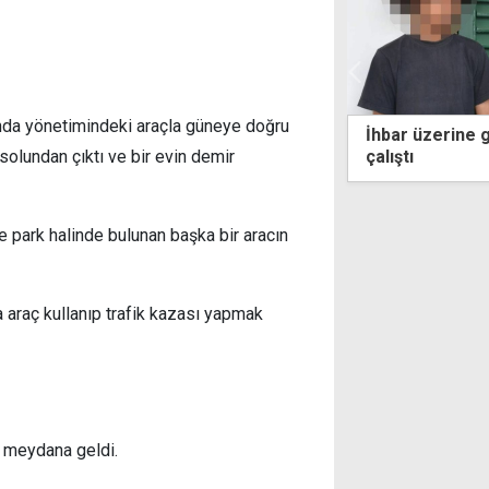
tında yönetimindeki araçla güneye doğru
 üzerine gelen polisi görünce kaçmaya
Öğrenci izinli 
solundan çıktı ve bir evin demir
soruşturmasın
 park halinde bulunan başka bir aracın
a araç kullanıp trafik kazası yapmak
e meydana geldi.