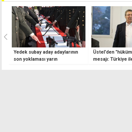
Üstel'den "hükümet kararlı"
Sahte sigorta pol
mesajı: Türkiye ile birlikte
vurgununda bir te
çıktığımız bu yoldan geri dönüş
daha
yok