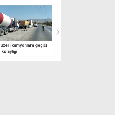
ağ'dan Aşkan İlgen için
AB Temsilcisi Raffaele Fitto,
e mesajı
Erhürman ve Hristodulidis ile
görüşecek