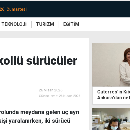
26, Cumartesi
TEKNOLOJİ
TURİZM
EĞİTİM
re
Yaşam
Sanat
Etkinlik
kollü sürücüler
26 Nisan 2026
Guterres'in Kıb
Güncelleme:
26 Nisan 2026
Ankara'dan net
olmadan çözü
yolunda meydana gelen üç ayrı
işi yaralanırken, iki sürücü