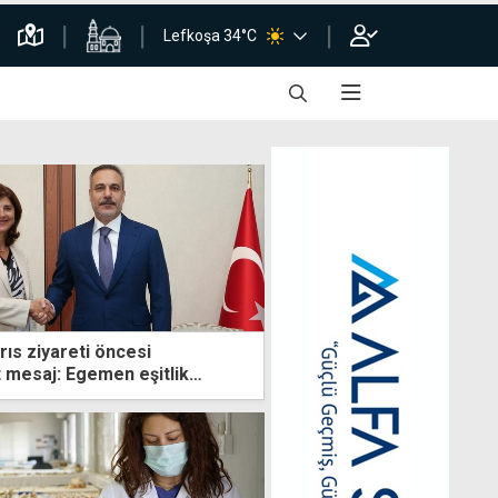
Lefkoşa 34°C
rıs ziyareti öncesi
 mesaj: Egemen eşitlik
m olmaz