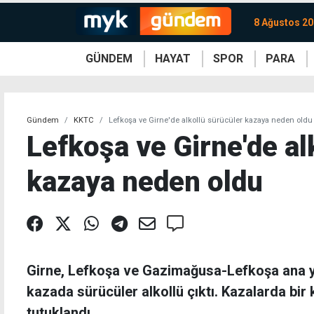
8 Ağustos 20
GÜNDEM
HAYAT
SPOR
PARA
KKTC
Magazin
KKTC
Ekonomi
Türkiye
Türkiye
Kripto
Sağlık
Güney
Avrupa
Döviz
Kadın
Dünya
Dünya
Borsa
Lezzetler
Çev
Gündem
KKTC
Lefkoşa ve Girne'de alkollü sürücüler kazaya neden oldu
Lefkoşa ve Girne'de al
kazaya neden oldu
Girne, Lefkoşa ve Gazimağusa-Lefkoşa ana 
kazada sürücüler alkollü çıktı. Kazalarda bir k
tutuklandı.