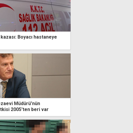
ş kazası: Boyacı hastaneye
Cezaevi Müdürü'nün
etkisi 2005'ten beri var