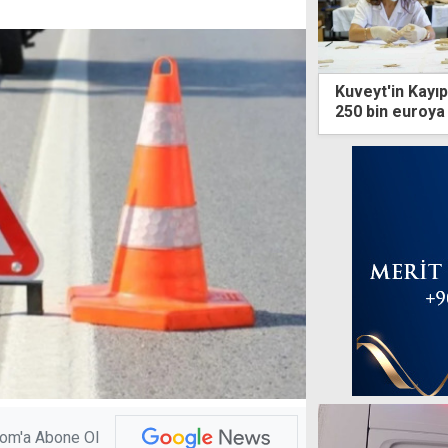
Kuveyt'in Kayı
250 bin euroya 
com'a Abone Ol