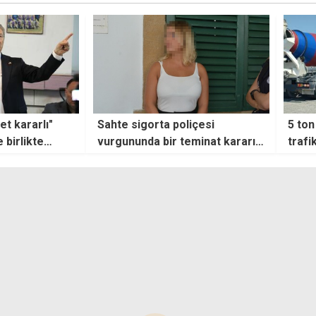
içesi
5 ton üzeri kamyonlara geçici
Özerd
minat kararı
trafik kolaylığı
taziy