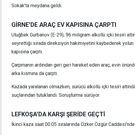
Sokak’ta meydana geldi.
GİRNE’DE ARAÇ EV KAPISINA ÇARPTI
Uluğbek Gurbanov (E-29), 96 miligram alkollü içki tesiri al
Pasaportun sahte olduğu teyit edildi, zanlı
İhbar
seyrettiği sırada direksiyon hakimiyetini kaybederek yolun 
cezaevine gönderildi
çalıştı
kapısına çarptı.
Çarpmanın ardından geri geri hareket eden araç, evin önünde
arka kısmına da çarptı.
Kazada yaralanan olmazken, sürücü alkollü içki tesiri altınd
suçlarından tutuklandı. Soruşturma sürüyor.
LEFKOŞA’DA KARŞI ŞERİDE GEÇTİ
İkinci kaza saat 00.05 sıralarında Özker Özgür Caddesi’nd