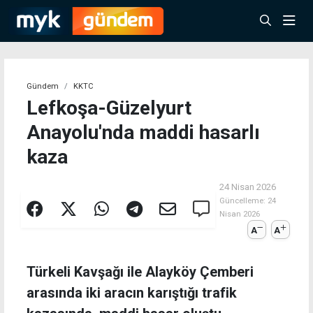
Gündem
KKTC
Lefkoşa-Güzelyurt
Anayolu'nda maddi hasarlı
kaza
24 Nisan 2026
Güncelleme:
24
Nisan 2026
A
A
Türkeli Kavşağı ile Alayköy Çemberi
arasında iki aracın karıştığı trafik