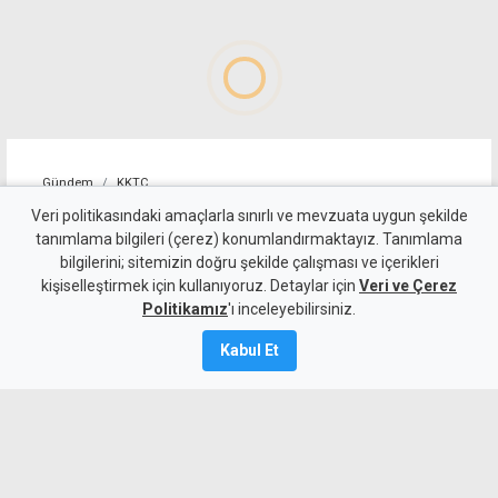
Gündem
KKTC
İskele'nin yarı maraton
Veri politikasındaki amaçlarla sınırlı ve mevzuata uygun şekilde
tanımlama bilgileri (çerez) konumlandırmaktayız. Tanımlama
parkuru uluslararası onay
bilgilerini; sitemizin doğru şekilde çalışması ve içerikleri
kişiselleştirmek için kullanıyoruz. Detaylar için
aldı
Veri ve Çerez
Politikamız
'ı inceleyebilirsiniz.
6 Ağustos 2026
Kabul Et
Güncelleme:
6 Ağustos
2026
A
A
İskele, 27 Eylül'de ilk kez Uluslararası