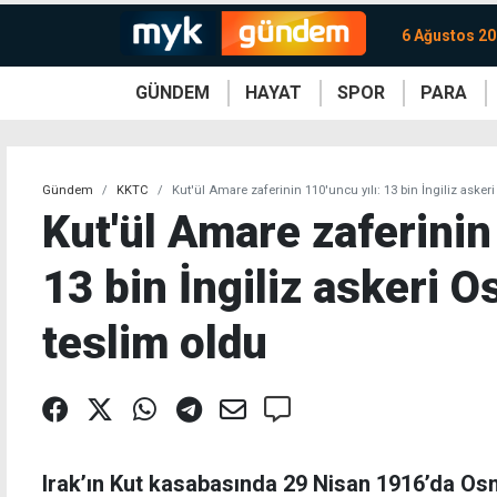
6 Ağustos 2
GÜNDEM
HAYAT
SPOR
PARA
KKTC
Magazin
KKTC
Ekonomi
Türkiye
Türkiye
Kripto
Sağlık
Güney
Avrupa
Döviz
Kadın
Dünya
Dünya
Borsa
Lezzetler
Çev
Gündem
KKTC
Kut'ül Amare zaferinin 110'uncu yılı: 13 bin İngiliz asker
Kut'ül Amare zaferinin 
13 bin İngiliz askeri O
teslim oldu
Irak’ın Kut kasabasında 29 Nisan 1916’da Osm