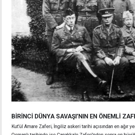
BİRİNCİ DÜNYA SAVAŞI’NIN EN ÖNEMLİ ZAF
Kut’ül Amare Zaferi, İngiliz askeri tarihi açısından en ağır ye
Osmanlı tarihinde ise Çanakkale Zaferi’nden sonra en büyük 