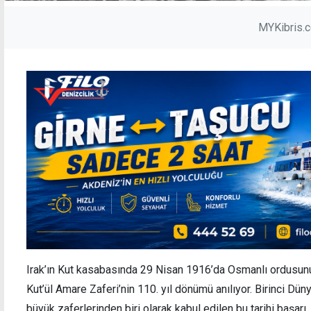
MYKibris.
Irak’ın Kut kasabasında 29 Nisan 1916’da Osmanlı ordusunun
Kut’ül Amare Zaferi’nin 110. yıl dönümü anılıyor. Birinci Dü
büyük zaferlerinden biri olarak kabul edilen bu tarihi başarı