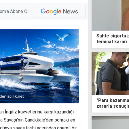
com'a Abone Ol
Sahte sigorta 
teminat kararı
"Para kazanma 
zararla sonuçl
 İngiliz kuvvetlerine karşı kazandığı
nya Savaşı’nın Çanakkale’den sonraki en
, dünya savaş tarihi açısından önemli bir