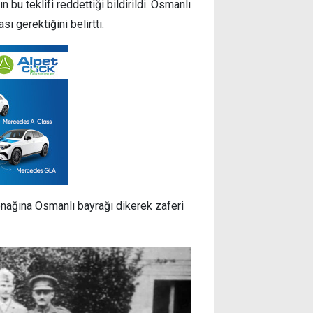
n bu teklifi reddettiği bildirildi. Osmanlı
ı gerektiğini belirtti.
konağına Osmanlı bayrağı dikerek zaferi