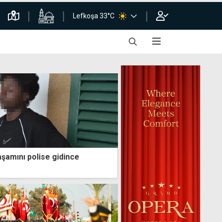
Lefkoşa 33°C
yaşamını polise gidince