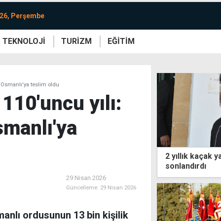
026, Perşembe
TEKNOLOJİ
TURİZM
EĞİTİM
re
Yaşam
Sanat
Etkinlik
i Osmanlı'ya teslim oldu
110'uncu yılı:
smanlı'ya
2 yıllık kaçak 
sonlandırdı
29 Nisan 2026
Güncelleme:
29 Nisan 2026
anlı ordusunun 13 bin kişilik