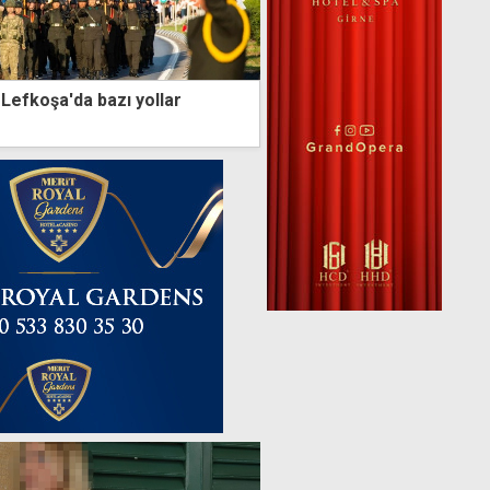
efkoşa'da bazı yollar