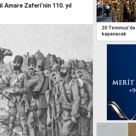
l Amare Zaferi’nin 110. yıl
20 Temmuz'da L
kapanacak