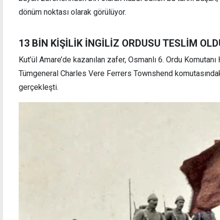
dönüm noktası olarak görülüyor.
13 BİN KİŞİLİK İNGİLİZ ORDUSU TESLİM OLD
Kut’ül Amare’de kazanılan zafer, Osmanlı 6. Ordu Komutanı H
Lefkoşa'da 3 kilodan fazla uyuşturucu ele
İncirl
geçildi
çözüm
Tümgeneral Charles Vere Ferrers Townshend komutasındaki 
gerçekleşti.