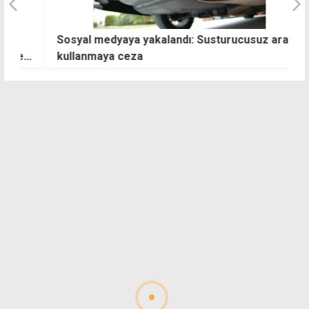
Sosyal medyaya yakalandı: Susturucusuz araç
"
kullanmaya ceza
T
bi