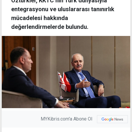
Öztürkler, KKTC’nin Türk dünyasıyla
entegrasyonu ve uluslararası tanınırlık
mücadelesi hakkında
değerlendirmelerde bulundu.
MYKibris.com'a Abone Ol