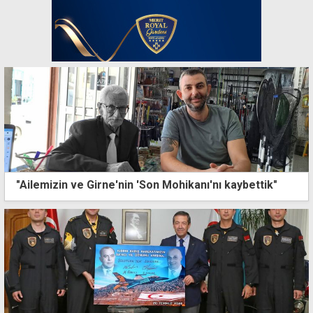
"Ailemizin ve Girne'nin 'Son Mohikanı'nı kaybettik"