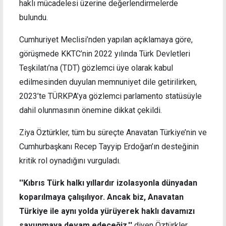
haklı mücadelesi üzerine değerlendirmelerde
bulundu.
Cumhuriyet Meclisi’nden yapılan açıklamaya göre,
görüşmede KKTC’nin 2022 yılında Türk Devletleri
Teşkilatı’na (TDT) gözlemci üye olarak kabul
edilmesinden duyulan memnuniyet dile getirilirken,
2023’te TÜRKPA’ya gözlemci parlamento statüsüyle
dahil olunmasının önemine dikkat çekildi.
Ziya Öztürkler, tüm bu süreçte Anavatan Türkiye’nin ve
Cumhurbaşkanı Recep Tayyip Erdoğan’ın desteğinin
kritik rol oynadığını vurguladı.
''Kıbrıs Türk halkı yıllardır izolasyonla dünyadan
koparılmaya çalışılıyor. Ancak biz, Anavatan
Türkiye ile aynı yolda yürüyerek haklı davamızı
savunmaya devam edeceğiz.''
diyen Öztürkler,