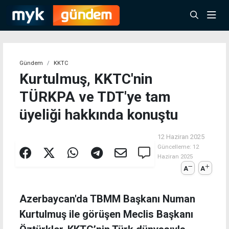
Gündem
KKTC
Kurtulmuş, KKTC'nin
TÜRKPA ve TDT'ye tam
üyeliği hakkında konuştu
12 Haziran 2025
Güncelleme:
12
Haziran 2025
A
A
Azerbaycan'da TBMM Başkanı Numan
Kurtulmuş ile görüşen Meclis Başkanı