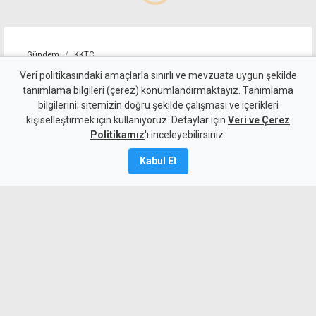
Gündem
KKTC
Geçitköy'deki ölümlü kazada
Veri politikasındaki amaçlarla sınırlı ve mevzuata uygun şekilde
tanımlama bilgileri (çerez) konumlandırmaktayız. Tanımlama
sürücüyü gizlemeye
bilgilerini; sitemizin doğru şekilde çalışması ve içerikleri
kişiselleştirmek için kullanıyoruz. Detaylar için
çalıştılar: 4 kişi tutuklandı
Veri ve Çerez
Politikamız
'ı inceleyebilirsiniz.
7 Ağustos 2026
Kabul Et
Güncelleme:
7 Ağustos
2026
A
A
Geçitköy’de Turan Obalı’nın yaşamını
yitirdiği kazada, aracı kullanan kişinin
kimliğini gizleyerek polise yalan beyanda
bulunduğu belirlenen dört kişi tutuklandı.