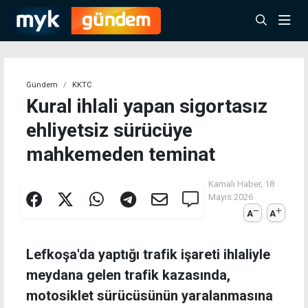
Gündem
KKTC
Kural ihlali yapan sigortasız
ehliyetsiz sürücüye
mahkemeden teminat
Kamalı Haber,
18
Mayıs 2026
A
A
Lefkoşa'da yaptığı trafik işareti ihlaliyle
meydana gelen trafik kazasında,
motosiklet sürücüsünün yaralanmasına