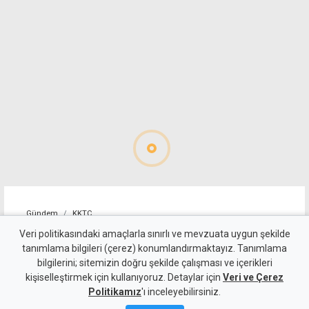
Gündem
KKTC
10 kişi kalan Beşiktaş'tan
Veri politikasındaki amaçlarla sınırlı ve mevzuata uygun şekilde
tanımlama bilgileri (çerez) konumlandırmaktayız. Tanımlama
altın değerinde galibiyet
bilgilerini; sitemizin doğru şekilde çalışması ve içerikleri
kişiselleştirmek için kullanıyoruz. Detaylar için
Veri ve Çerez
6 Ağustos 2026
Politikamız
'ı inceleyebilirsiniz.
A
A