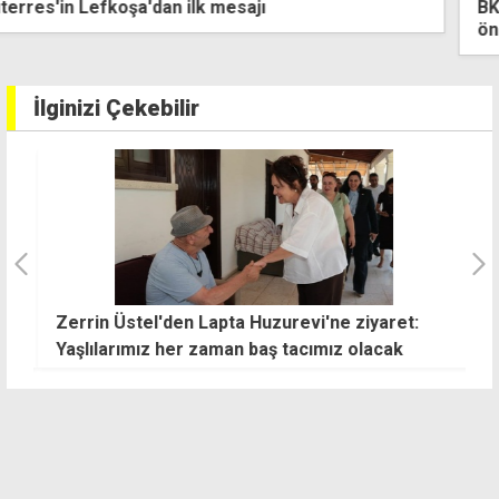
BKP'den hükümete çağrı: Ev içi Şiddet Yasası bir an
önce geçirilmeli
İlginizi Çekebilir
Zerrin Üstel'den Lapta Huzurevi'ne ziyaret:
H
Yaşlılarımız her zaman baş tacımız olacak
h