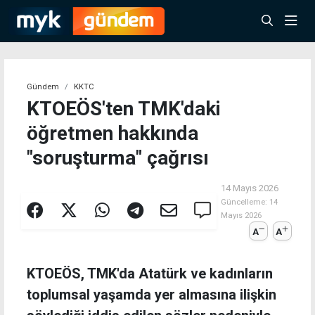
Gündem
KKTC
KTOEÖS'ten TMK'daki
öğretmen hakkında
"soruşturma" çağrısı
14 Mayıs 2026
Güncelleme:
14
Mayıs 2026
A
A
KTOEÖS, TMK'da Atatürk ve kadınların
toplumsal yaşamda yer almasına ilişkin