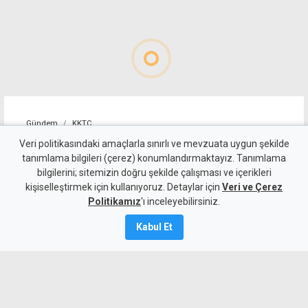
Gündem
KKTC
"Erenköy'de verilen varoluş
Veri politikasındaki amaçlarla sınırlı ve mevzuata uygun şekilde
tanımlama bilgileri (çerez) konumlandırmaktayız. Tanımlama
mücadelesi unutulmaz bir anı
bilgilerini; sitemizin doğru şekilde çalışması ve içerikleri
kişiselleştirmek için kullanıyoruz. Detaylar için
olarak yaşamaya devam
Veri ve Çerez
Politikamız
'ı inceleyebilirsiniz.
edecek"
Kabul Et
8 Ağustos 2026
Güncelleme:
8 Ağustos
2026
A
A