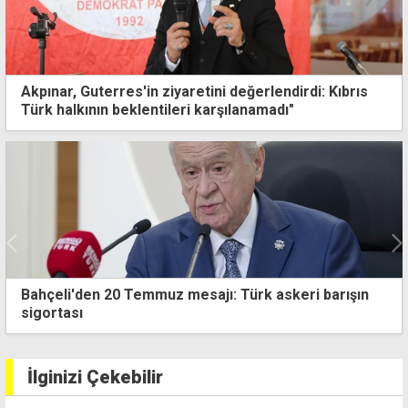
Akpınar, Guterres'in ziyaretini değerlendirdi: Kıbrıs
Türk halkının beklentileri karşılanamadı"
Daire satışı vaadiyle 30 bin dolar aldığı iddia edilen
şahıs tutuklandı
İlginizi Çekebilir