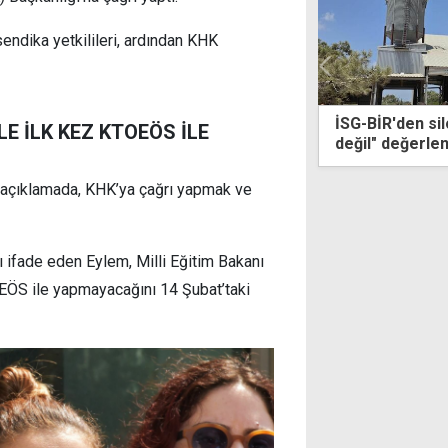
dika yetkilileri, ardından KHK
İSG-BİR'den silonun çöktüğü kaza "kader
Erhürma
E İLK KEZ KTOEÖS İLE
değil" değerlendirmesi: Bakım ve denetimle
atraksiy
önlenebilirdi
açıklamada, KHK’ya çağrı yapmak ve
ı ifade eden Eylem, Milli Eğitim Bakanı
OEÖS ile yapmayacağını 14 Şubat’taki