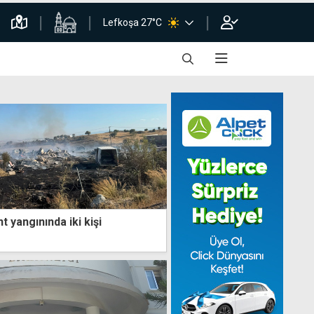
Lefkoşa 27°C
 yangınında iki kişi