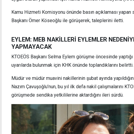
Kamu Hizmeti Komisyonu önünde basın açıklaması yapan sen
Başkanı Ömer Köseoğlu ile görüşerek, taleplerini iletti.
18
Ateşkes çöktü mü? ABD ve İran karşılıklı
EYLEM: MEB NAKİLLERİ EYLEMLER NEDENİYL
saldırılara başladı
YAPMAYACAK
KTOEÖS Başkanı Selma Eylem görüşme öncesinde yaptığı 
uyarılarda bulunmak için KHK önünde toplandıklarını belirtti.
Müdür ve müdür muavini nakillerinin şubat ayında yapıldığın
Nazım Çavuşoğlu’nun, bu yıl ilk defa nakil çalışmalarını KT
görüşmede sendika yetkililerine aktardığını ileri sürdü.