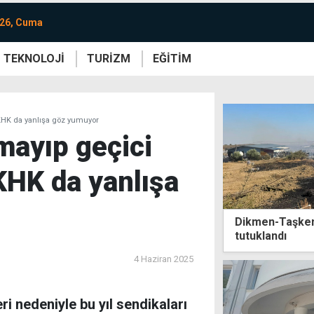
026, Cuma
TEKNOLOJİ
TURİZM
EĞİTİM
re
Yaşam
Sanat
Etkinlik
 KHK da yanlışa göz yumuyor
mayıp geçici
KHK da yanlışa
Dikmen-Taşkent
tutuklandı
4 Haziran 2025
i nedeniyle bu yıl sendikaları