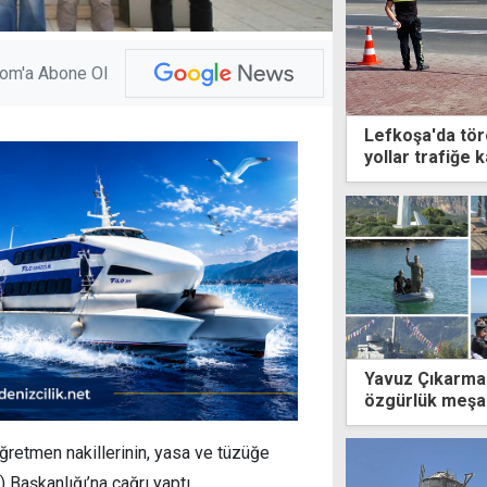
com'a Abone Ol
Lefkoşa'da tör
yollar trafiğe k
Yavuz Çıkarma P
özgürlük meşal
ğretmen nakillerinin, yasa ve tüzüğe
Başkanlığı’na çağrı yaptı.