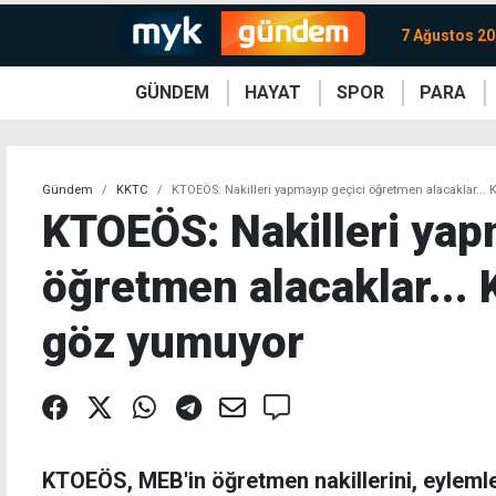
7 Ağustos 2
GÜNDEM
HAYAT
SPOR
PARA
KKTC
Magazin
KKTC
Ekonomi
Türkiye
Türkiye
Kripto
Sağlık
Güney
Avrupa
Döviz
Kadın
Dünya
Dünya
Borsa
Lezzetler
Çev
Gündem
KKTC
KTOEÖS: Nakilleri yapmayıp geçici öğretmen alacaklar...
KTOEÖS: Nakilleri yap
öğretmen alacaklar... 
göz yumuyor
KTOEÖS, MEB'in öğretmen nakillerini, eylemler