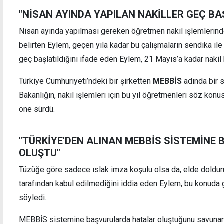
"NİSAN AYINDA YAPILAN NAKİLLER GEÇ BAŞ
Nisan ayında yapılması gereken öğretmen nakil işlemlerinde
belirten Eylem, geçen yıla kadar bu çalışmaların sendika ile b
geç başlatıldığını ifade eden Eylem, 21 Mayıs’a kadar nakil b
Türkiye Cumhuriyeti’ndeki bir şirketten
MEBBİS
adında bir s
Bakanlığın, nakil işlemleri için bu yıl öğretmenleri söz ko
öne sürdü.
"TÜRKİYE'DEN ALINAN MEBBİS SİSTEMİNE
OLUŞTU"
Tüzüğe göre sadece ıslak imza koşulu olsa da, elde dolduru
tarafından kabul edilmediğini iddia eden Eylem, bu konuda ge
söyledi.
MEBBİS sistemine başvurularda hatalar oluştuğunu savuna