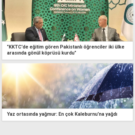
"KKTC'de eğitim gören Pakistanlı öğrenciler iki ülke
arasında gönül köprüsü kurdu"
İzinsiz gamini yaktı, çevreyi kirletti