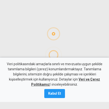
Veri politikasındaki amaçlarla sınırlı ve mevzuata uygun şekilde
tanımlama bilgileri (çerez) konumlandırmaktayız. Tanımlama
bilgilerini; sitemizin doğru şekilde çalışması ve içerikleri
Gündem
KKTC
kişiselleştirmek için kullanıyoruz. Detaylar için
Veri ve Çerez
Öğretmenlik sınavlarında
Politikamız
'ı inceleyebilirsiniz.
sıra mülakat ve atamalarda
Kabul Et
9 Ağustos 2026