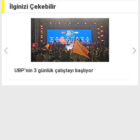
İlginizi Çekebilir
"
UBP'nin 3 günlük çalıştayı başlıyor
ku
K