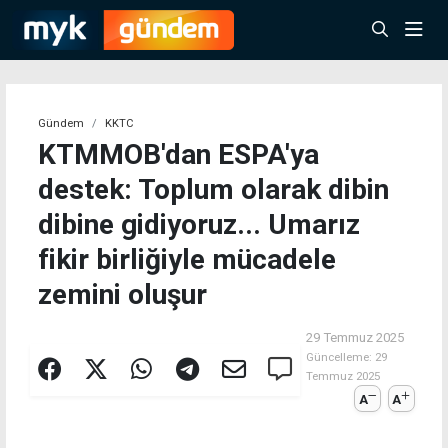
Gündem
KKTC
KTMMOB'dan ESPA'ya
destek: Toplum olarak dibin
dibine gidiyoruz... Umarız
fikir birliğiyle mücadele
zemini oluşur
29 Temmuz 2025
Güncelleme:
29
Temmuz 2025
A
A