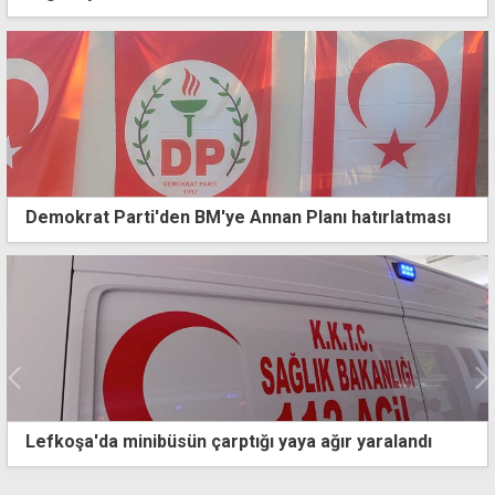
Demokrat Parti'den BM'ye Annan Planı hatırlatması
Üstel, İSİPAB heyetini kabul etti: İslam İş Birliği
Teşkilatı'na üye ülkelerle dayanışmamızı
sürdüreceğiz