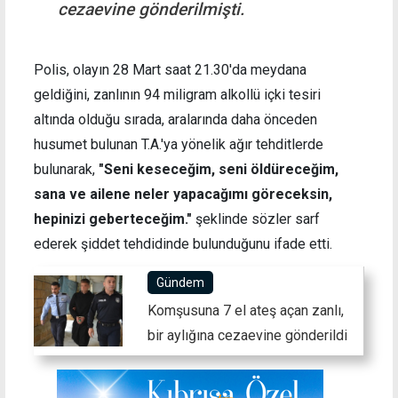
cezaevine gönderilmişti.
Polis, olayın 28 Mart saat 21.30'da meydana
geldiğini, zanlının 94 miligram alkollü içki tesiri
altında olduğu sırada, aralarında daha önceden
husumet bulunan T.A.'ya yönelik ağır tehditlerde
bulunarak,
"S
eni keseceğim, seni öldüreceğim,
sana ve ailene neler yapacağımı göreceksin,
hepinizi geberteceğim."
şeklinde sözler sarf
ederek şiddet tehdidinde bulunduğunu ifade etti.
Gündem
Komşusuna 7 el ateş açan zanlı,
bir aylığına cezaevine gönderildi