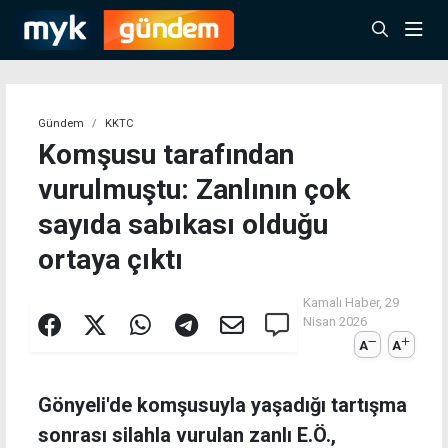
Gündem
KKTC
Komşusu tarafından
vurulmuştu: Zanlının çok
sayıda sabıkası olduğu
ortaya çıktı
Kamalı Haber,
29
Nisan 2026
A
A
Gönyeli'de komşusuyla yaşadığı tartışma
sonrası silahla vurulan zanlı E.Ö.,