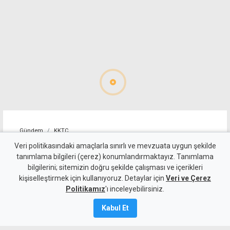
Gündem
KKTC
"Cengiz Topel'in tebessüm
Veri politikasındaki amaçlarla sınırlı ve mevzuata uygun şekilde
tanımlama bilgileri (çerez) konumlandırmaktayız. Tanımlama
eden masum yüzü, halen
bilgilerini; sitemizin doğru şekilde çalışması ve içerikleri
kişiselleştirmek için kullanıyoruz. Detaylar için
gözlerimin önünden gitmiyor"
Veri ve Çerez
Politikamız
'ı inceleyebilirsiniz.
8 Ağustos 2026
Kabul Et
Güncelleme:
8 Ağustos
2026