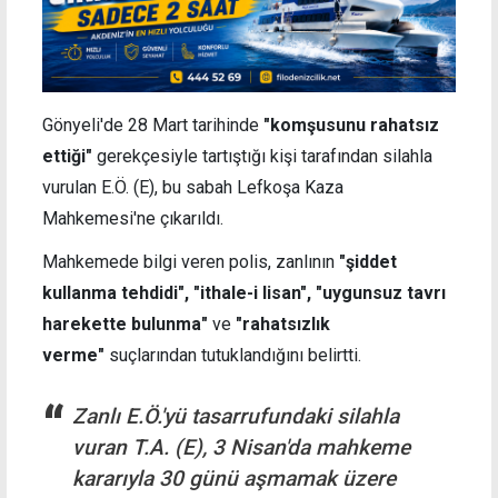
Gönyeli'de 28 Mart tarihinde
"komşusunu rahatsız
ettiği"
gerekçesiyle tartıştığı kişi tarafından silahla
vurulan E.Ö. (E), bu sabah Lefkoşa Kaza
Mahkemesi'ne çıkarıldı.
Mahkemede bilgi veren polis, zanlının
"şiddet
kullanma tehdidi", "ithale-i lisan", "uygunsuz tavrı
harekette bulunma"
ve
"rahatsızlık
verme"
suçlarından tutuklandığını belirtti.
Zanlı E.Ö.'yü tasarrufundaki silahla
vuran T.A. (E), 3 Nisan'da mahkeme
kararıyla 30 günü aşmamak üzere