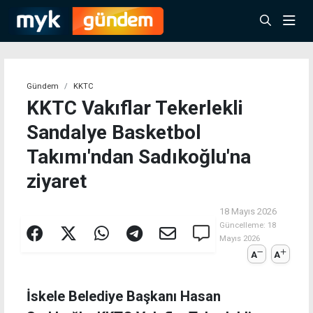
Gündem
KKTC
KKTC Vakıflar Tekerlekli
Sandalye Basketbol
Takımı'ndan Sadıkoğlu'na
ziyaret
18 Mayıs 2026
Güncelleme:
18
Mayıs 2026
A
A
İskele Belediye Başkanı Hasan