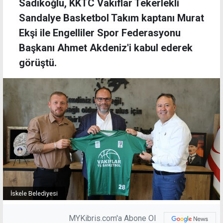
Sadıkoğlu, KKTC Vakıflar Tekerlekli
Sandalye Basketbol Takım kaptanı Murat
Ekşi ile Engelliler Spor Federasyonu
Başkanı Ahmet Akdeniz'i kabul ederek
görüştü.
İskele Belediyesi
MYKibris.com'a Abone Ol