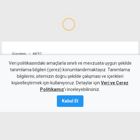
Gündem
KKTC
Kız arkadaşının parasını
Veri politikasındaki amaçlarla sınırlı ve mevzuata uygun şekilde
tanımlama bilgileri (çerez) konumlandırmaktayız. Tanımlama
"çalmakla" suçlanıyor...
bilgilerini; sitemizin doğru şekilde çalışması ve içerikleri
kişiselleştirmek için kullanıyoruz. Detaylar için
Müştekiye iki yıl önce de
Veri ve Çerez
Politikamız
'ı inceleyebilirsiniz.
"şiddet uygulamış"
Kabul Et
Kamalı Haber,
7
Ağustos 2026
Güncelleme:
7 Ağustos
2026
A
A