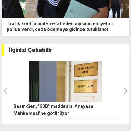
Ek mesaileri alamayan Güç-Sen'den ay sonuna kadar
süre
İlginizi Çekebilir
re
Basın-Sen, "23B" maddesini Anayasa
1
Mahkemesi'ne götürüyor