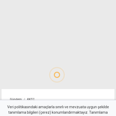
Gündem
KKTC
Hasan Düzgen'in ölümüne
Veri politikasındaki amaçlarla sınırlı ve mevzuata uygun şekilde
tanımlama bilgileri (çerez) konumlandırmaktayız. Tanımlama