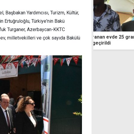
l, Başbakan Yardımcısı, Turizm, Kültür,
in Ertuğruloğlu, Türkiye'nin Bakü
Ufuk Turganer, Azerbaycan-KKTC
 üzerine aranan evde 25 gram
"Bizim siyaset
v, milletvekilleri ve çok sayıda Bakülü
rucu ele geçirildi
değil, üretmek