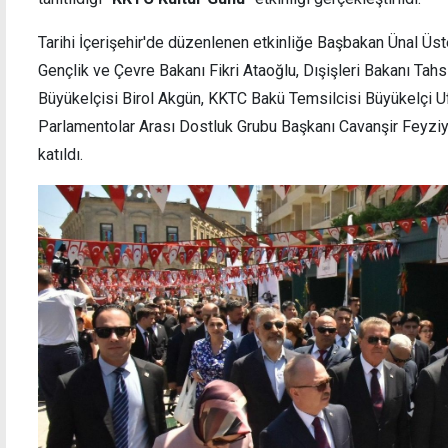
Tarihi İçerişehir'de düzenlenen etkinliğe Başbakan Ünal Üste
Gençlik ve Çevre Bakanı Fikri Ataoğlu, Dışişleri Bakanı Tahs
Büyükelçisi Birol Akgün, KKTC Bakü Temsilcisi Büyükelçi 
Kablo hırsızlığından tutuklanan zanlının
İhbar
Parlamentolar Arası Dostluk Grubu Başkanı Cavanşir Feyziye
avukatı: Onlar işten arta kalanlardı
uyuştu
katıldı.