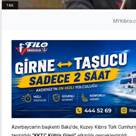
TAK
MYKibris.
Azerbaycan'ın başkenti Bakü'de, Kuzey Kıbrıs Türk Cumhuriye
tanıtıldığı
"KKTC Kültür Günü"
etkinliği gerçekleştirildi.