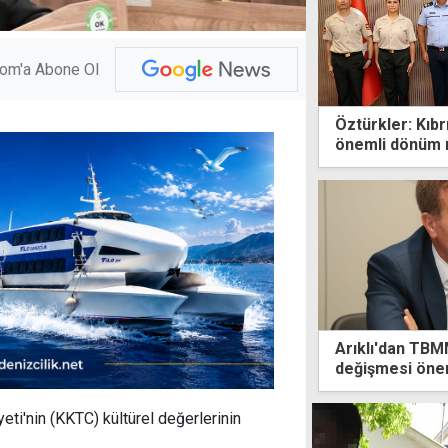
com'a Abone Ol
Öztürkler: Kıbr
önemli dönüm n
Arıklı'dan TBM
değişmesi öneri
daniskası
ti'nin (KKTC) kültürel değerlerinin