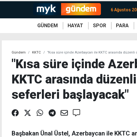
6 Ağustos 2
GÜNDEM
HAYAT
SPOR
PARA
KKTC
Magazin
KKTC
Ekonomi
Türkiye
Türkiye
Kripto
Sağlık
Güney
Avrupa
Döviz
Kadın
Dünya
Dünya
Borsa
Lezzetler
Çev
Gündem
KKTC
"Kısa süre içinde Azerbaycan ile KKTC arasında düzenli c
"Kısa süre içinde Azer
KKTC arasında düzenli
seferleri başlayacak"
Başbakan Ünal Üstel, Azerbaycan ile KKTC ar