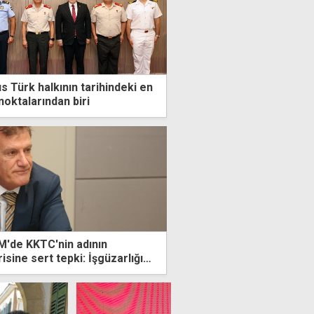
ıs Türk halkının tarihindeki en
oktalarından biri
M'de KKTC'nin adının
sine sert tepki: İşgüzarlığın