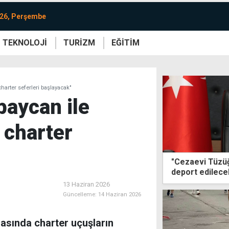
026, Perşembe
TEKNOLOJİ
TURİZM
EĞİTİM
re
Yaşam
Sanat
Etkinlik
harter seferleri başlayacak"
baycan ile
 charter
"Cezaevi Tüzüğü
deport edilece
devam edecek
13 Haziran 2026
Güncelleme:
14 Haziran 2026
asında charter uçuşların