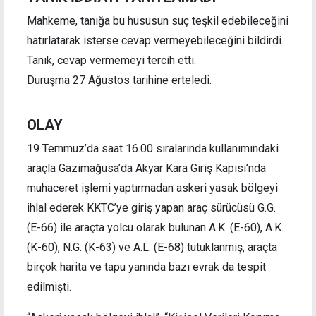
Mahkeme, tanığa bu hususun suç teşkil edebileceğini
hatırlatarak isterse cevap vermeyebileceğini bildirdi.
Tanık, cevap vermemeyi tercih etti.
Duruşma 27 Ağustos tarihine erteledi.
OLAY
19 Temmuz’da saat 16.00 sıralarında kullanımındaki
araçla Gazimağusa’da Akyar Kara Giriş Kapısı’nda
muhaceret işlemi yaptırmadan askeri yasak bölgeyi
ihlal ederek KKTC’ye giriş yapan araç sürücüsü G.G.
(E-66) ile araçta yolcu olarak bulunan A.K. (E-60), A.K.
(K-60), N.G. (K-63) ve A.L. (E-68) tutuklanmış, araçta
birçok harita ve tapu yanında bazı evrak da tespit
edilmişti.