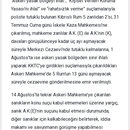
“Askeri yasak bölgeyi ihlal”, “Kişisel Verileri Koruma
Yasası’nı ihlal” ve “rahatsızlık verme” suçlamalarıyla
poliste tutuklu bulunan Kıbrıslı Rum 5 zanlıdan 2’si, 31
Temmuz Cuma günü İskele Kaza Mahkemesi’ne
çıkarılmış, mahkeme zanlılar A.K. (E) ile A.K.’nin (K),
davaları görüşülünceye kadar üç ayı aşmayacak
süreyle Merkezi Cezaevi’nde tutuklu kalmalarına, 1
Ağustos'ta ise askeri yasak bölgeden sınır ihlali
yaparak KKTC'ye girdikleri suçlamasıyla çıkarıldıkları
Askeri Mahkeme'de 5 Rum'un 13 günü aşmayacak
süreyle cezaevine gönderilmesine emir verilmişti.
14 Ağustos’ta tekrar Askeri Mahkeme’ye çıkarılan
sanıkların konu suçu kabul etmemeleri üzerine yargıç,
sanık A.K.(E)’nin suçunu kabul etmesi durumunda,
diğer sanıklar için kalkabileceğini belirterek, iddia
makamı ve savunmanın görüşme yapabilmesi