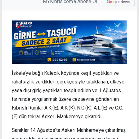
MYKibris.com'a Abone Ol
İskele’ye bağlı Kalecik köyünde keşif yaptıkları ve
rahatsızlık verdikleri gerekçesiyle tutuklanan, ülkeye
yasa dışı giriş yaptıkları tespit edilen ve 1 Ağustos
tarihinde yargılanmak üzere cezaevine gönderilen
Kıbrıslı Rumlar A.K.(E), A.K.(K), N.G.(K), A.L.(E) ve G.G.
(E) dün tekrar Askeri Mahkemeye çıkarıldı.
Sanıklar 14 Ağustos’ta Askeri Mahkeme’ye çıkarılmış,
yargıç iddia ve savunmanın görüşmesi için davayı