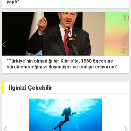
yaptı"
YDP'nin kampından çıkan öneriler: Genel seçimler
kasım sonunda olmalı, yerel seçimde hiçbir partinin
başkan adayı desteklenmemeli
İlginizi Çekebilir