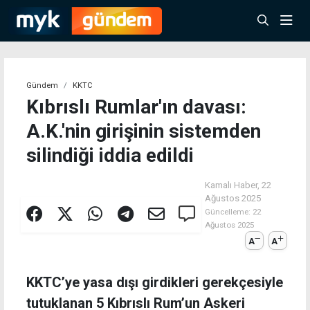
Gündem
KKTC
Kıbrıslı Rumlar'ın davası:
A.K.'nin girişinin sistemden
silindiği iddia edildi
Kamalı Haber,
22
Ağustos 2025
Güncelleme:
22
Ağustos 2025
A
A
KKTC’ye yasa dışı girdikleri gerekçesiyle
tutuklanan 5 Kıbrıslı Rum’un Askeri