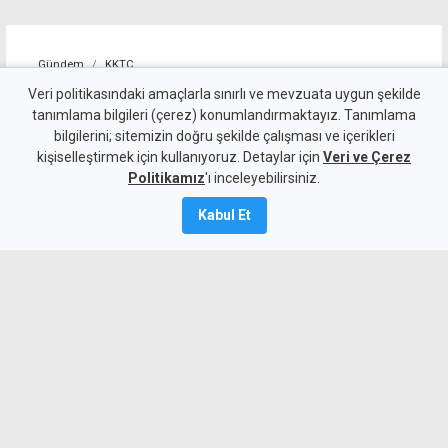
Gündem
KKTC
"Erenköy'de verilen varoluş
Veri politikasındaki amaçlarla sınırlı ve mevzuata uygun şekilde
tanımlama bilgileri (çerez) konumlandırmaktayız. Tanımlama
mücadelesi unutulmaz bir anı
bilgilerini; sitemizin doğru şekilde çalışması ve içerikleri
kişiselleştirmek için kullanıyoruz. Detaylar için
olarak yaşamaya devam
Veri ve Çerez
Politikamız
'ı inceleyebilirsiniz.
edecek"
Kabul Et
8 Ağustos 2026
Güncelleme:
8 Ağustos
2026
A
A
Cumhurbaşkanı Erhürman, Erenköy
Direnişi'nin Kıbrıs Türk halkının varoluş
mücadelesinde en önemli dönüm