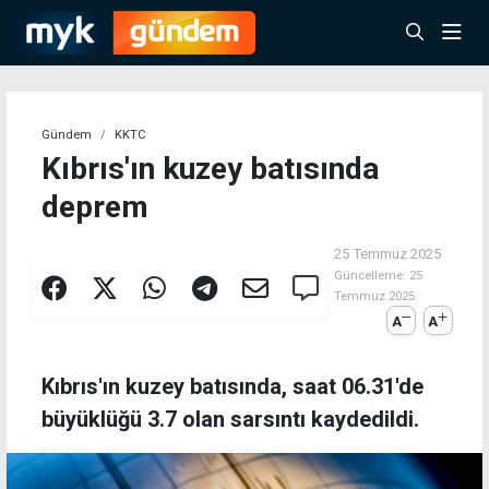
Gündem
KKTC
Kıbrıs'ın kuzey batısında
deprem
25 Temmuz 2025
Güncelleme:
25
Temmuz 2025
A
A
Kıbrıs'ın kuzey batısında, saat 06.31'de
büyüklüğü 3.7 olan sarsıntı kaydedildi.