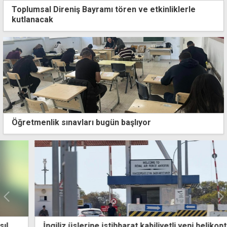
Toplumsal Direniş Bayramı tören ve etkinliklerle
kutlanacak
Öğretmenlik sınavları bugün başlıyor
İngiliz üslerine istihbarat kabiliyetli yeni helikopterler