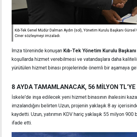
Kıb-Tek Genel Müdür Dalman Aydın (sol), Yönetim Kurulu Başkanı Gürsel 
Ciner sözleşmeyi imzaladı.
İmza töreninde konuşan
Kıb-Tek Yönetim Kurulu Başkanı
koşullarda hizmet verebilmesi ve vatandaşlara daha kalitel
yürütülen hizmet binası projelerinde önemli bir aşamaya gel
8 AYDA TAMAMLANACAK, 56 MİLYON TL'Y
İskele'de inşa edilecek yeni hizmet binasının ihalesini kaz
imzalandığını belirten Uzun, projenin yaklaşık 8 ay içerisi
kaydetti. Uzun, yatırımın KDV hariç yaklaşık 55 milyon 900
ifade etti.