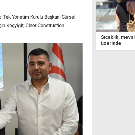
b-Tek Yönetim Kurulu Başkanı Gürsel
ın Koçyiğit, Ciner Construction
lık, mevsim normallerinin 2-3 derece
KKTC'nin ismi y
nde
Kıbrıs Türk Cum