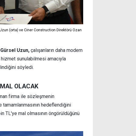
Uzun (orta) ve Ciner Construction Direktörü Ozan
 Gürsel Uzun,
çalışanların daha modern
i hizmet sunulabilmesi amacıyla
indiğini söyledi.
E MAL OLACAK
anan firma ile sözleşmenin
nde tamamlanmasının hedeflendiğini
 bin TL'ye mal olmasının öngörüldüğünü