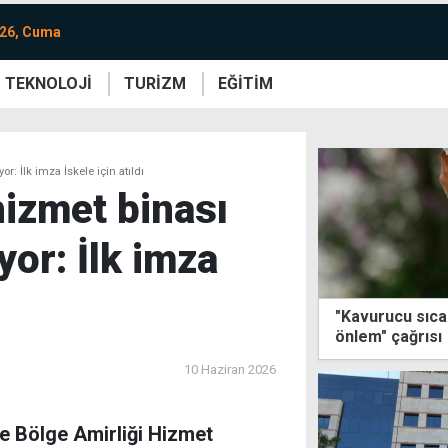
026, Cuma
TEKNOLOJİ
TURİZM
EĞİTİM
re
Yaşam
Sanat
Etkinlik
r: İlk imza İskele için atıldı
hizmet binası
yor: İlk imza
"Kavurucu sıca
önlem" çağrısı
10 Haziran 2026
le Bölge Amirliği Hizmet