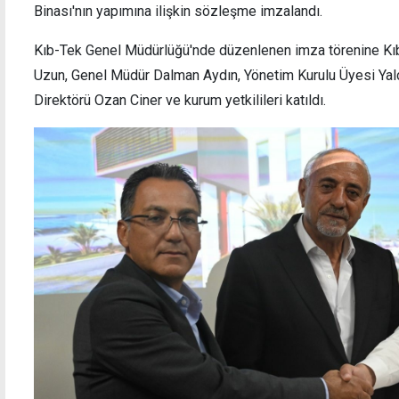
Binası'nın yapımına ilişkin sözleşme imzalandı.
Kıb-Tek Genel Müdürlüğü'nde düzenlenen imza törenine Kı
Uzun, Genel Müdür Dalman Aydın, Yönetim Kurulu Üyesi Yalç
Direktörü Ozan Ciner ve kurum yetkilileri katıldı.
218 adet yeşil reçeteli hap ele geçirildi
Sıcak
üzeri