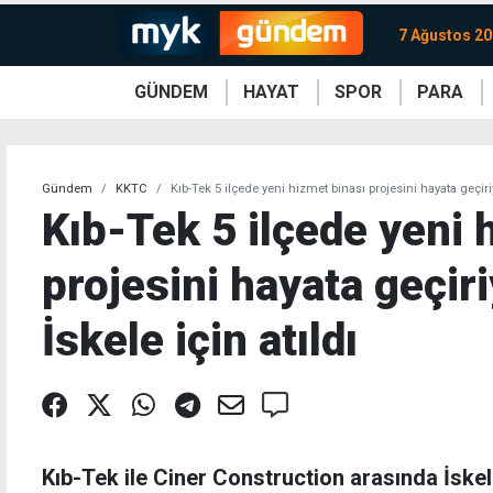
7 Ağustos 2
GÜNDEM
HAYAT
SPOR
PARA
KKTC
Magazin
KKTC
Ekonomi
Türkiye
Türkiye
Kripto
Sağlık
Güney
Avrupa
Döviz
Kadın
Dünya
Dünya
Borsa
Lezzetler
Çev
Gündem
KKTC
Kıb-Tek 5 ilçede yeni hizmet binası projesini hayata geçiriyo
Kıb-Tek 5 ilçede yeni 
projesini hayata geçiri
İskele için atıldı
Kıb-Tek ile Ciner Construction arasında İske