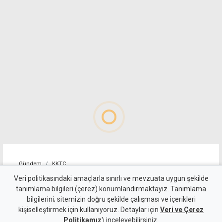
Gündem
KKTC
10 kişi kalan Beşiktaş'tan
Veri politikasındaki amaçlarla sınırlı ve mevzuata uygun şekilde
tanımlama bilgileri (çerez) konumlandırmaktayız. Tanımlama
altın değerinde galibiyet
bilgilerini; sitemizin doğru şekilde çalışması ve içerikleri
kişiselleştirmek için kullanıyoruz. Detaylar için
Veri ve Çerez
6 Ağustos 2026
Politikamız
'ı inceleyebilirsiniz.