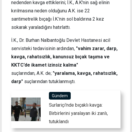
nedenden kavga ettiklerini; İ.K., A.K'nin sağ elinin
kırılmasına neden olduğunu A.K. ise 22
santimetrelik bıçağı İ.K.'nin sol baldırına 2 kez
sokarak yaraladığını hatırlattı.
İ.K., Dr. Burhan Nalbantoğlu Devlet Hastanesi acil
servisteki tedavisinin ardından,
"vahim zarar, darp,
kavga, rahatsızlık, kanunsuz bıçak taşıma ve
KKTC’de ikamet izinsiz kalma"
suçlarından, A.K. de;
"yaralama, kavga, rahatsızlık,
darp"
suçlarından tutuklanmıştı.
Gündem
Surlariçi'nde bıçaklı kavga:
Birbirlerini yaralayan iki zanlı,
tutuklandı