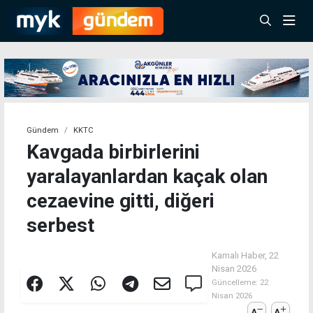
Gündem
KKTC
Kavgada birbirlerini
yaralayanlardan kaçak olan
cezaevine gitti, diğeri
serbest
Kamalı Haber,
22
Nisan 2026
Güncelleme:
22
Nisan 2026
A
A