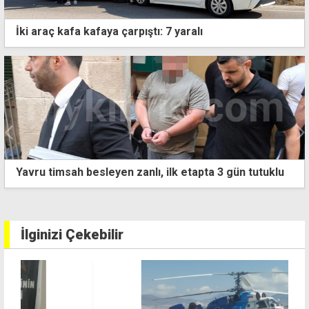
İki araç kafa kafaya çarpıştı: 7 yaralı
ün tutuklu
Girne'de çıkan kavgada bir kişi öldürüldü: 7 
tutuklandı
İlginizi Çekebilir