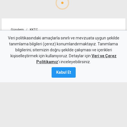
Gündem
KKTC
10 kişi kalan Beşiktaş'tan
Veri politikasındaki amaçlarla sınırlı ve mevzuata uygun şekilde
tanımlama bilgileri (çerez) konumlandırmaktayız. Tanımlama
altın değerinde galibiyet
bilgilerini; sitemizin doğru şekilde çalışması ve içerikleri
kişiselleştirmek için kullanıyoruz. Detaylar için
Veri ve Çerez
6 Ağustos 2026
Politikamız
'ı inceleyebilirsiniz.
A
A
Kabul Et
Beşiktaş, UEFA Avrupa Ligi 3. eleme turu
ilk maçında deplasmanda Hradec
Kralove'yi 1-0 mağlup ederek rövanş
öncesi önemli avantaj elde etti. Siyah-
beyazlılar, 10 kişi kalmasına rağmen
Semih Kılıçsoy'un golüyle galibiyete