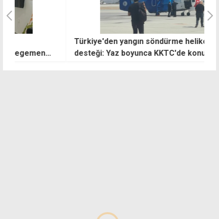
Türkiye'den yangın söndürme helikopteri
"
desteği: Yaz boyunca KKTC'de konuşlanacak
k