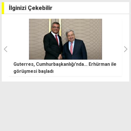
İlginizi Çekebilir
, Cumhurbaşkanlığı'nda... Erhürman ile
Polis denetimind
i başladı
belirlendi