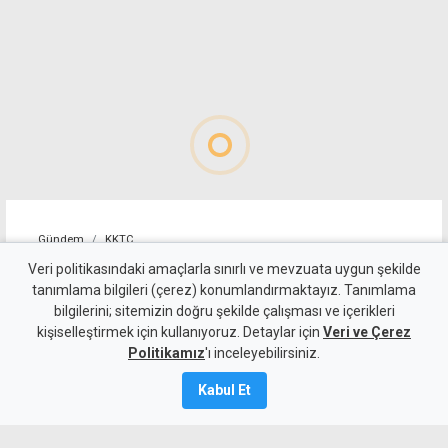
Gündem
KKTC
Tirmen'de ormanlık alanda
Veri politikasındaki amaçlarla sınırlı ve mevzuata uygun şekilde
tanımlama bilgileri (çerez) konumlandırmaktayız. Tanımlama
yangın: Acil destek çağrısı
bilgilerini; sitemizin doğru şekilde çalışması ve içerikleri
kişiselleştirmek için kullanıyoruz. Detaylar için
Veri ve Çerez
10 Ağustos 2026
Politikamız
'ı inceleyebilirsiniz.
Güncelleme:
10 Ağustos
2026
Kabul Et
A
A