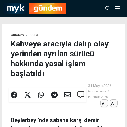
Gündem
KKTC
Kahveye aracıyla dalıp olay
yerinden ayrılan sürücü
hakkında yasal işlem
başlatıldı
31 Mayıs 2026
Güncelleme:
1
Haziran 2026
A
A
Beylerbeyi'nde sabaha karşı demir