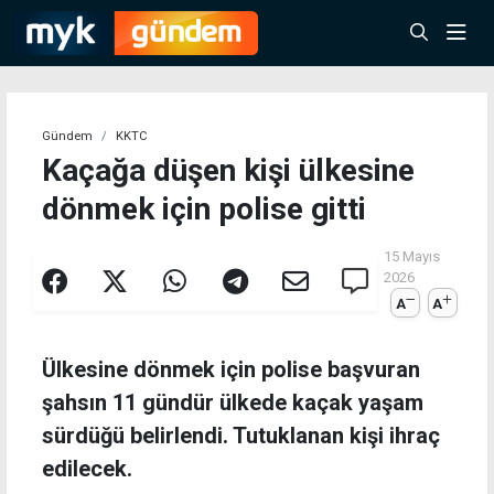
Gündem
KKTC
Kaçağa düşen kişi ülkesine
dönmek için polise gitti
15 Mayıs
2026
A
A
Ülkesine dönmek için polise başvuran
şahsın 11 gündür ülkede kaçak yaşam
sürdüğü belirlendi. Tutuklanan kişi ihraç
edilecek.