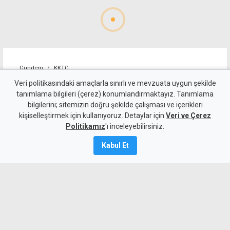
Gündem
KKTC
Girne-Değirmenlik Dağ
Veri politikasındaki amaçlarla sınırlı ve mevzuata uygun şekilde
tanımlama bilgileri (çerez) konumlandırmaktayız. Tanımlama
Yolu'nun bir bölümü yarın
bilgilerini; sitemizin doğru şekilde çalışması ve içerikleri
kişiselleştirmek için kullanıyoruz. Detaylar için
trafiğe kapatılacak
Veri ve Çerez
Politikamız
'ı inceleyebilirsiniz.
8 Ağustos 2026
Kabul Et
Güncelleme:
8 Ağustos
2026
A
A
Karayolları Dairesi, Karayolu Master
Planı kapsamında sürdürülen çalışmalar