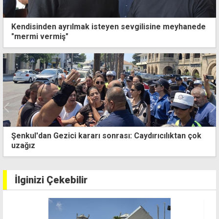
Kendisinden ayrılmak isteyen sevgilisine meyhanede
"mermi vermiş"
k
Kimlik kontrolü, 4 yıllık kaçak yaşamı ve ev açma
olayını ortaya çıkardı
İlginizi Çekebilir