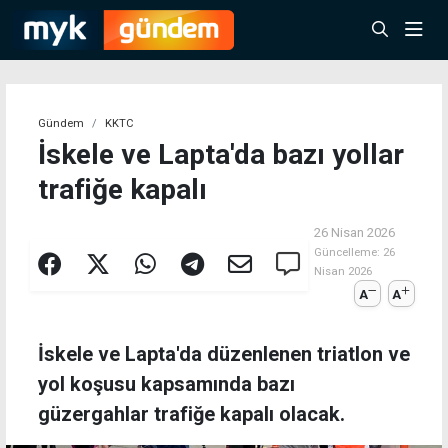
Gündem
KKTC
İskele ve Lapta'da bazı yollar
trafiğe kapalı
26 Nisan 2026
Güncelleme:
26
Nisan 2026
A
A
İskele ve Lapta'da düzenlenen triatlon ve
yol koşusu kapsamında bazı
güzergahlar trafiğe kapalı olacak.