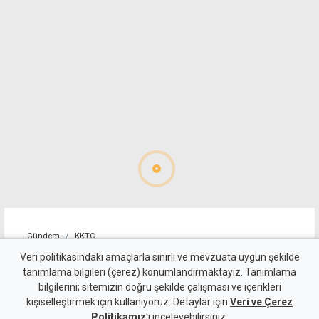
Gündem
KKTC
Sıcaklık normallerin 2 - 3
Veri politikasındaki amaçlarla sınırlı ve mevzuata uygun şekilde
tanımlama bilgileri (çerez) konumlandırmaktayız. Tanımlama
derece üzerinde
bilgilerini; sitemizin doğru şekilde çalışması ve içerikleri
kişiselleştirmek için kullanıyoruz. Detaylar için
Veri ve Çerez
9 Ağustos 2026
Politikamız
'ı inceleyebilirsiniz.