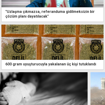
"Uzlaşma çıkmazsa, referanduma gidilmeksizin bir
çözüm planı dayatılacak"
600 gram uyuşturucuyla yakalanan üç kişi tutuklandı