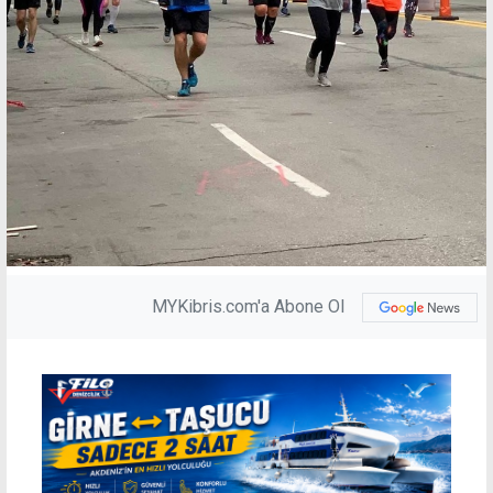
MYKibris.com'a Abone Ol