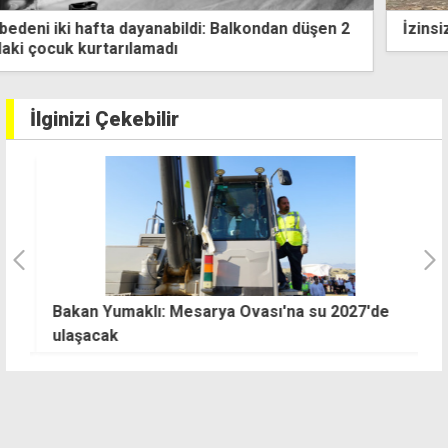
İzinsiz gamini yaktı, çevreyi kirletti
İlginizi Çekebilir
Bakan Yumaklı: Mesarya Ovası'na su 2027'de
"
ulaşacak
g