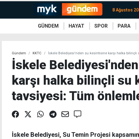
8 Ağustos 20
GÜNDEM
HAYAT
SPOR
PARA
KKTC
Magazin
KKTC
Ekonomi
Türkiye
Türkiye
Kripto
Sağlık
Güney
Avrupa
Döviz
Kadın
Dünya
Dünya
Borsa
Lezzetler
Çev
Gündem
KKTC
İskele Belediyesi'nden su kesintisine karşı halka bilinçli
İskele Belediyesi'nden
karşı halka bilinçli su 
tavsiyesi: Tüm önlemle
İskele Belediyesi, Su Temin Projesi kapsamın