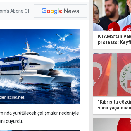
com'a Abone Ol
KTAMS'tan Vak
protesto: Keyf
yargıya taşıyac
"Kıbrıs'ta çözüm
yana yaşaması
mında yürütülecek çalışmalar nedeniyle
ını duyurdu.