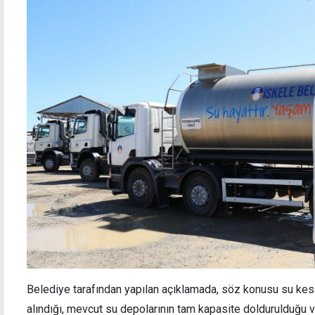
Trafikte 381 cezanın 153'ü süratten
"Yasa
siyas
mührü
Belediye tarafından yapılan açıklamada, söz konusu su kesi
alındığı, mevcut su depolarının tam kapasite doldurulduğu v