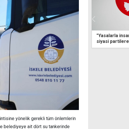
larla insanları yönlendirmek yerine
360 imzalı Ter
i partilere düşen görev, seçmenin
MGK gündemi
nü kazanmaktır"
ntisine yönelik gerekli tüm önlemlerin
e belediyeye ait dört su tankerinde