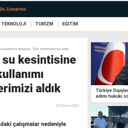
26, Cumartesi
TEKNOLOJİ
TURİZM
EĞİTİM
re
Yaşam
Sanat
Etkinlik
 su kullanımı tavsiyesi: Tüm önlemlerimizi aldık
 su kesintisine
kullanımı
rimizi aldık
Türkiye Dışişler
adımı hukuki 
20 Nisan 2026
daki çalışmalar nedeniyle