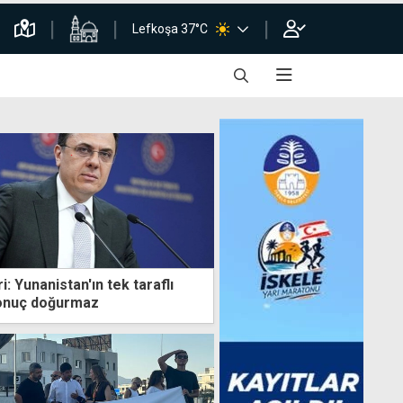
Lefkoşa 37°C
i: Yunanistan'ın tek taraflı
sonuç doğurmaz