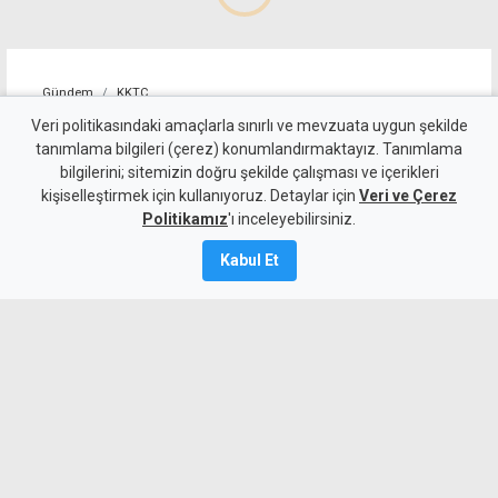
Gündem
KKTC
10 kişi kalan Beşiktaş'tan
Veri politikasındaki amaçlarla sınırlı ve mevzuata uygun şekilde
tanımlama bilgileri (çerez) konumlandırmaktayız. Tanımlama
altın değerinde galibiyet
bilgilerini; sitemizin doğru şekilde çalışması ve içerikleri
kişiselleştirmek için kullanıyoruz. Detaylar için
Veri ve Çerez
6 Ağustos 2026
Politikamız
'ı inceleyebilirsiniz.
A
A
Kabul Et
Beşiktaş, UEFA Avrupa Ligi 3. eleme turu
ilk maçında deplasmanda Hradec
Kralove'yi 1-0 mağlup ederek rövanş
öncesi önemli avantaj elde etti. Siyah-
beyazlılar, 10 kişi kalmasına rağmen
Semih Kılıçsoy'un golüyle galibiyete