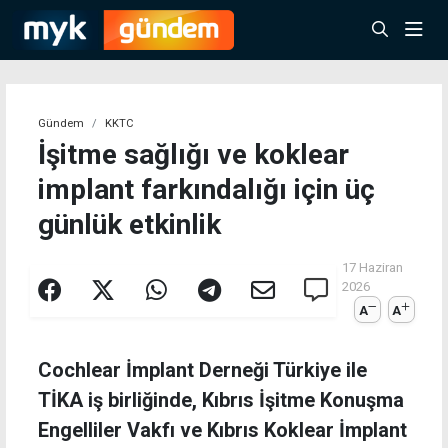
Gündem
KKTC
İşitme sağlığı ve koklear
implant farkındalığı için üç
günlük etkinlik
17 Haziran
2026
A
A
Cochlear İmplant Derneği Türkiye ile
TİKA iş birliğinde, Kıbrıs İşitme Konuşma
Engelliler Vakfı ve Kıbrıs Koklear İmplant