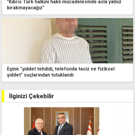
"Kıbrıs Türk halkını haklı mücadelesinde asla yalnız
bırakmayacağız"
Guterres'in temasları sırasında Lefkoşa'da çifte
eylem
İlginizi Çekebilir