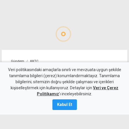
Gündem
KKTC
Gönyeli'de Kandilli Sokak’a
Veri politikasındaki amaçlarla sınırlı ve mevzuata uygun şekilde
tanımlama bilgileri (çerez) konumlandırmaktayız. Tanımlama
kapsamlı dönüşüm
bilgilerini; sitemizin doğru şekilde çalışması ve içerikleri
kişiselleştirmek için kullanıyoruz. Detaylar için
Veri ve Çerez
9 Ağustos 2026
Politikamız
'ı inceleyebilirsiniz.
Güncelleme:
10 Ağustos
2026
Kabul Et
A
A
Gönyeli’de Kandilli Sokak, altyapı ve