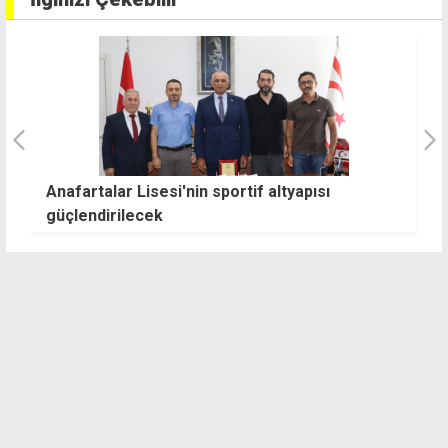
Anafartalar Lisesi'nin sportif altyapısı
Ş
güçlendirilecek
y