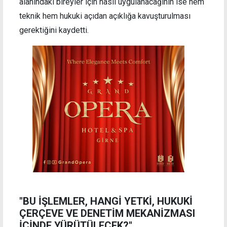
alanındaki bireyler için nasıl uygulanacağının ise hem
teknik hem hukuki açıdan açıklığa kavuşturulması
gerektiğini kaydetti.
"BU İŞLEMLER, HANGİ YETKİ, HUKUKİ
ÇERÇEVE VE DENETİM MEKANİZMASI
İÇİNDE YÜRÜTÜLECEK?"