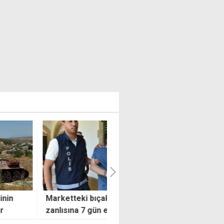
tteki bıçaklı saldırı
DP 34'üncü yaşını onur
sına 7 gün ek tutukluluk,
gecesiyle kutluyor
ı kadının durumu stabil