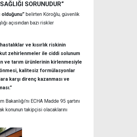
K SAĞLIĞI SORUNUDUR”
u olduğunu”
belirten Köroğlu, güvenlik
ğlığı açısından bazı riskler
stalıklar ve kısırlık riskinin
akut zehirlenmeler ile ciddi solunum
ın ve tarım ürünlerinin kirlenmesiyle
 dönmesi, kalitesiz formülasyonlar
açlara karşı direnç kazanması ve
ması.”
ım Bakanlığı’nı ECHA Madde 95 şartını
k konunun takipçisi olacaklarını