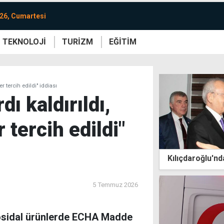
26, Cumartesi
TEKNOLOJİ
TURİZM
EĞİTİM
re
Yaşam
Sanat
Etkinlik
r tercih edildi" iddiası
ı kaldırıldı,
 tercih edildi"
Kılıçdaroğlu'n
5 Temmuz 2026
iyosidal ürünlerde ECHA Madde