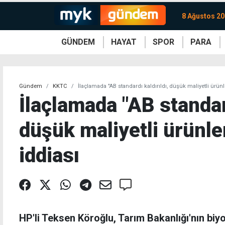
8 Ağustos 20
GÜNDEM
HAYAT
SPOR
PARA
KKTC
Magazin
KKTC
Ekonomi
Türkiye
Türkiye
Kripto
Sağlık
Güney
Avrupa
Döviz
Kadın
Dünya
Dünya
Borsa
Lezzetler
Çev
Gündem
KKTC
İlaçlamada "AB standardı kaldırıldı, düşük maliyetli ürünle
İlaçlamada "AB standard
düşük maliyetli ürünler
iddiası
HP'li Teksen Köroğlu, Tarım Bakanlığı'nın b