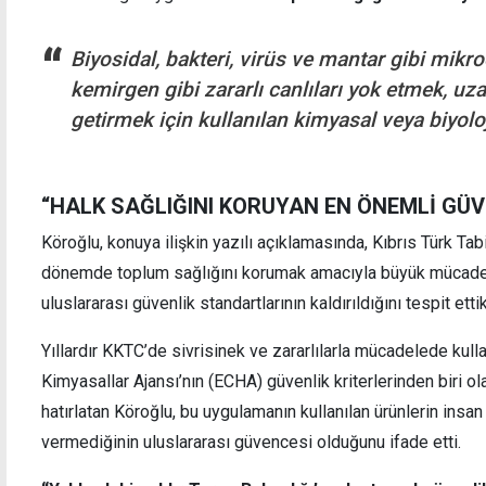
Biyosidal, bakteri, virüs ve mantar gibi mik
"Guterres'in ziyareti önemli ve olumlu,
Lapta
kemirgen gibi zararlı canlıları yok etmek, uz
bugün düne göre daha umutluyum"
mağdu
getirmek için kullanılan kimyasal veya biyoloj
“HALK SAĞLIĞINI KORUYAN EN ÖNEMLİ GÜV
Köroğlu, konuya ilişkin yazılı açıklamasında, Kıbrıs Türk Tab
dönemde toplum sağlığını korumak amacıyla büyük mücade
uluslararası güvenlik standartlarının kaldırıldığını tespit etti
Yıllardır KKTC’de sivrisinek ve zararlılarla mücadelede kull
Kimyasallar Ajansı’nın (ECHA) güvenlik kriterlerinden biri o
hatırlatan Köroğlu, bu uygulamanın kullanılan ürünlerin insa
vermediğinin uluslararası güvencesi olduğunu ifade etti.