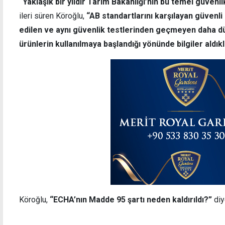
“Yaklaşık bir yıldır Tarım Bakanlığı’nın bu temel güvenl
ileri süren Köroğlu,
“AB standartlarını karşılayan güvenli 
edilen ve aynı güvenlik testlerinden geçmeyen daha düş
ürünlerin kullanılmaya başlandığı yönünde bilgiler aldıkl
Köroğlu,
“ECHA’nın Madde 95 şartı neden kaldırıldı?”
diy