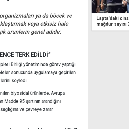
roorganizmaları ya da böcek ve
'daki cinsel taciz soruşturmasında
AK Parti'li Çeli
aklaştırmak veya etkisiz hale
r sayısı 7'ye yükseldi
başlangıcını AB
ik ürünlerin genel adıdır.
ENCE TERK EDİLDİ”
ipleri Birliği yönetiminde görev yaptığı
leler sonucunda uygulamaya geçirilen
klerini söyledi.
anılan biyosidal ürünlerde, Avrupa
lan Madde 95 şartının arandığını
n sağlığına ve çevreye zarar