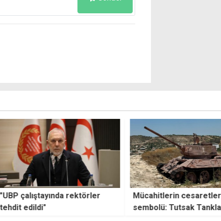
 rektörler
Mücahitlerin cesaretlerinin
Marke
sembolü: Tutsak Tanklar
zanlı
yaral