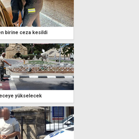
n birine ceza kesildi
receye yükselecek