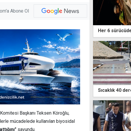
com'a Abone Ol
Her 6 sürücüde
Sıcaklık 40 de
 Komitesi Başkanı Teksen Köroğlu,
lerle mücadelede kullanılan biyosidal
attığını"
savundu.