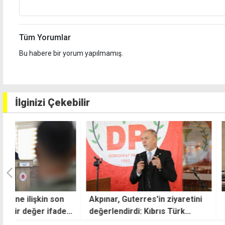
Tüm Yorumlar
Bu habere bir yorum yapılmamış.
İlginizi Çekebilir
Akpınar, Guterres'in ziyaretini
"UBP çalıştayında
e
değerlendirdi: Kıbrıs Türk
tehdit edildi"
halkının beklentileri