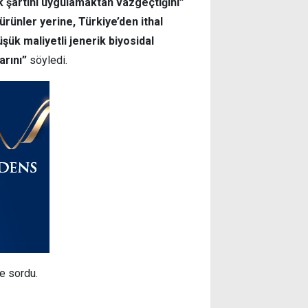
ik şartını uygulamaktan vazgeçtiğini”
ürünler yerine, Türkiye’den ithal
ük maliyetli jenerik biyosidal
arını”
söyledi.
e sordu.