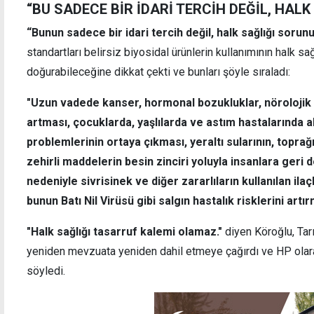
“BU SADECE BİR İDARİ TERCİH DEĞİL, HAL
“Bunun sadece bir idari tercih değil, halk sağlığı sorun
standartları belirsiz biyosidal ürünlerin kullanımının halk sa
doğurabileceğine dikkat çekti ve bunları şöyle sıraladı:
"Uzun vadede kanser, hormonal bozukluklar, nörolojik ha
artması, çocuklarda, yaşlılarda ve astım hastalarında 
problemlerinin ortaya çıkması, yeraltı sularının, toprağ
zehirli maddelerin besin zinciri yoluyla insanlara geri
nedeniyle sivrisinek ve diğer zararlıların kullanılan il
bunun Batı Nil Virüsü gibi salgın hastalık risklerini artır
"Halk sağlığı tasarruf kalemi olamaz."
diyen Köroğlu, Tar
yeniden mevzuata yeniden dahil etmeye çağırdı ve HP olara
söyledi.