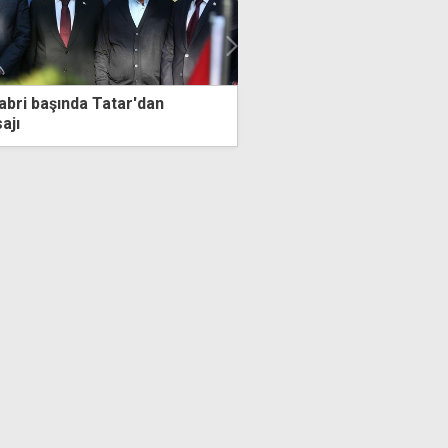
"Yasalarla insanları yönlendirmek yerine
siyasi partilere düşen görev, seçmenin
mührünü kazanmaktır"