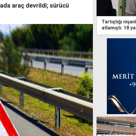
ada araç devrildi; sürücü
Tartıştığı nişa
atlamıştı: 18 y
tutuklu