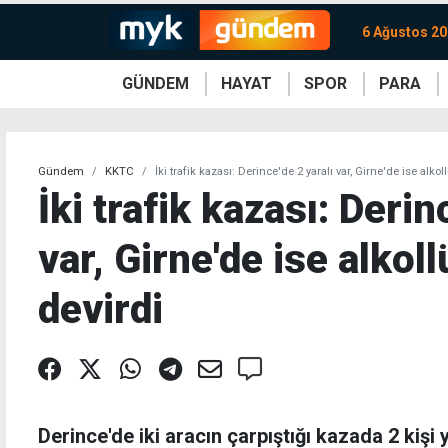
6 Ağustos 2
GÜNDEM
HAYAT
SPOR
PARA
KKTC
Magazin
KKTC
Ekonomi
Türkiye
Türkiye
Kripto
Sağlık
Güney
Avrupa
Döviz
Kadın
Dünya
Dünya
Borsa
Lezzetler
Çev
Gündem
KKTC
İki trafik kazası: Derince'de 2 yaralı var, Girne'de ise alko
İki trafik kazası: Derin
var, Girne'de ise alkol
devirdi
Derince'de iki aracın çarpıştığı kazada 2 kişi