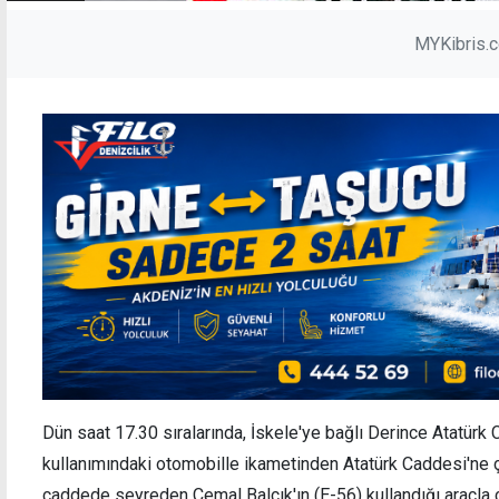
MYKibris.
Dün saat 17.30 sıralarında, İskele'ye bağlı Derince Atatür
kullanımındaki otomobille ikametinden Atatürk Caddesi'ne ç
caddede seyreden Cemal Balçık'ın (E-56) kullandığı araçla ç