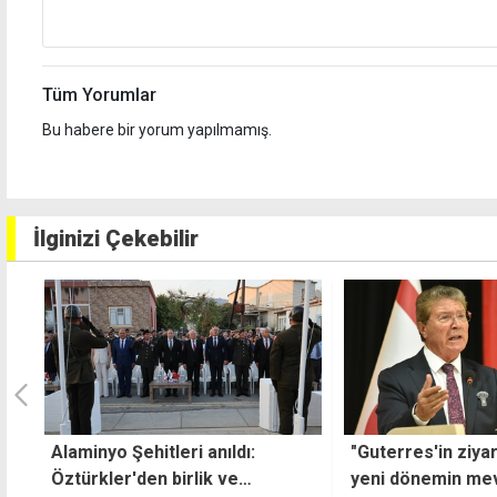
Tüm Yorumlar
Bu habere bir yorum yapılmamış.
İlginizi Çekebilir
"Guterres'in ziyareti, Kıbrıs'ta
"Bugünün önemin
yeni dönemin mevcut
için tarihte yaşan