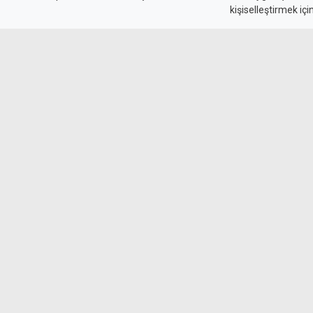
kişiselleştirmek içi
gerçekleştirmiş"
Süpermarkette bir kadını defalarca bıçaklaya
mahkemeye çıkarıldı. Polis, mağdurun sağlık
koruduğunu, yaşamını yitirmesi halinde suçun
suçuna dönüşebileceğini belirtti.