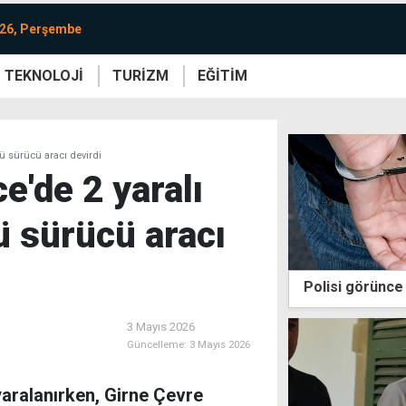
026, Perşembe
TEKNOLOJİ
TURİZM
EĞİTİM
re
Yaşam
Sanat
Etkinlik
llü sürücü aracı devirdi
ce'de 2 yaralı
lü sürücü aracı
Polisi görünce 
3 Mayıs 2026
Güncelleme:
3 Mayıs 2026
 yaralanırken, Girne Çevre