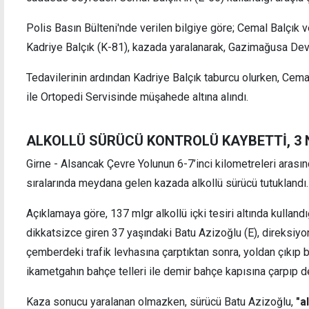
Polis Basın Bülteni'nde verilen bilgiye göre; Cemal Balçık v
Kadriye Balçık (K-81), kazada yaralanarak, Gazimağusa Devle
varlığı, 'Kıbrıs Türk
Hür-İş'ten hükümete asgari ücre
Tedavilerinin ardından Kadriye Balçık taburcu olurken, Cemal
e adadaki huzur
ile Ortopedi Servisinde müşahede altına alındı.
ALKOLLÜ SÜRÜCÜ KONTROLÜ KAYBETTİ, 3 
Girne - Alsancak Çevre Yolunun 6-7’inci kilometreleri arası
sıralarında meydana gelen kazada alkollü sürücü tutuklandı.
Açıklamaya göre, 137 mlgr alkollü içki tesiri altında kulla
dikkatsizce giren 37 yaşındaki Batu Azizoğlu (E), direksiy
çemberdeki trafik levhasına çarptıktan sonra, yoldan çıkıp ba
ikametgahın bahçe telleri ile demir bahçe kapısına çarpıp de
Kaza sonucu yaralanan olmazken, sürücü Batu Azizoğlu,
"al