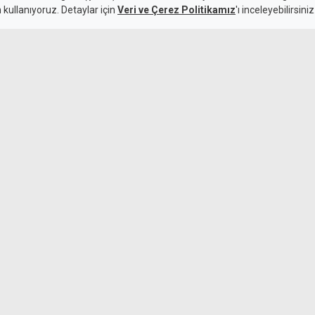
n kullanıyoruz. Detaylar için
Veri ve Çerez Politikamız
'ı inceleyebilirsiniz
3,5 yıl önce A
yitirdiği kazad
daha ertelendi
Kamalı Haber,
6 Ağustos 2026
Güncelleme:
6 Ağustos 2026
rak ağır yaralayan zanlı
 durumunun ciddiyetini
 teşebbüsten öte katillik
36 yıldır sandı
haline döndürü