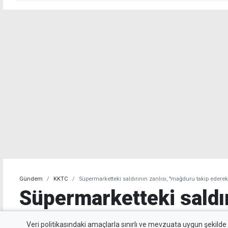
gerçekler temelinde
hatırlatmak gere
şekillenebileceğini gösterdi"
Gündem
KKTC
Süpermarketteki saldırının zanlısı, "mağduru takip ederek
Süpermarketteki saldır
"mağduru takip ederek
Veri politikasındaki amaçlarla sınırlı ve mevzuata uygun şekilde