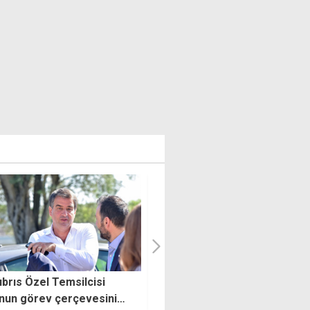
rik müteahhitlerinden
Üstel: 5 yaş üzeri araç
rikli cihazların güvenli
ithalatında yeni af gündemde