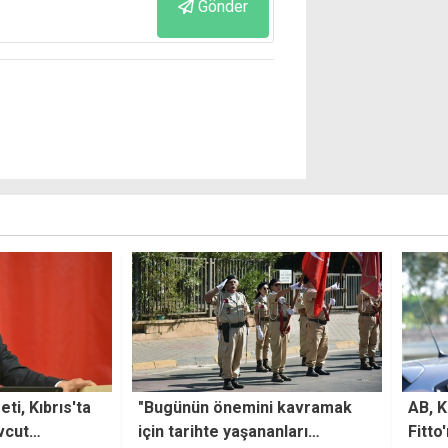
Gönder
i kavramak
AB, Kıbrıs Özel Temsilcisi
Elekt
anları
Fitto'nun görev çerçevesini
elekt