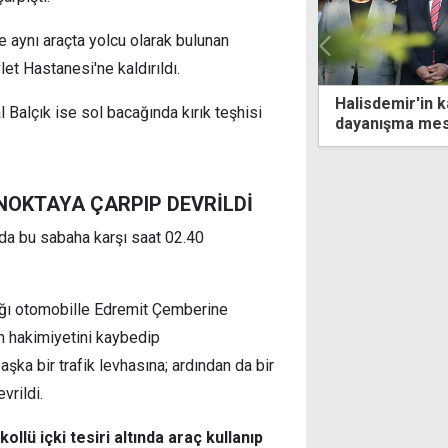
e aynı araçta yolcu olarak bulunan
t Hastanesi'ne kaldırıldı.
t uyarısı
Halisdemir'in kabri başında Tatar'dan
 Balçık ise sol bacağında kırık teşhisi
dayanışma mesajı
NOKTAYA ÇARPIP DEVRİLDİ
nda bu sabaha karşı saat 02.40
ndığı otomobille Edremit Çemberine
on hakimiyetini kaybedip
şka bir trafik levhasına; ardından da bir
vrildi.
kollü içki tesiri altında araç kullanıp