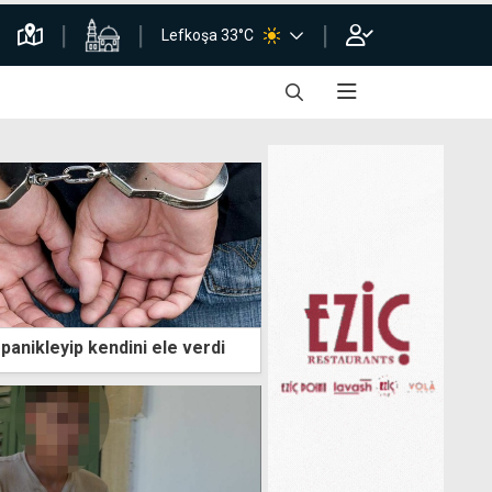
Lefkoşa 33°C
panikleyip kendini ele verdi