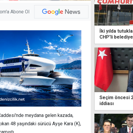
com'a Abone Ol
İki yılda tutuk
CHP'li belediye
Seçim öncesi 26
iddiası
k Caddesi'nde meydana gelen kazada,
ıkan 48 yaşındaki sürücü Ayşe Kara (K),
arpıştı.