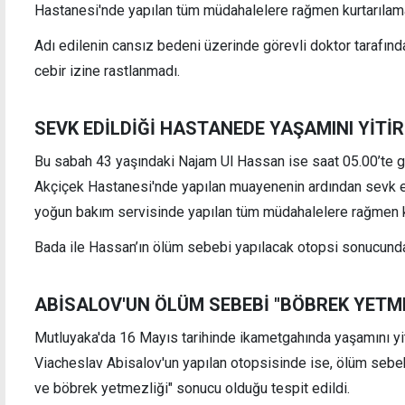
Hastanesi'nde yapılan tüm müdahalelere rağmen kurtarılamay
Adı edilenin cansız bedeni üzerinde görevli doktor tarafın
cebir izine rastlanmadı.
"Kadına şiddeti önlemek için etkili
Taksi
mekanizmalar oluşturmayan erkek egemen
ister
SEVK EDİLDİĞİ HASTANEDE YAŞAMINI YİTİR
neoliberal sistemin sonucu"
şoför
Bu sabah 43 yaşındaki Najam Ul Hassan ise saat 05.00’te göğü
Akçiçek Hastanesi'nde yapılan muayenenin ardından sevk e
yoğun bakım servisinde yapılan tüm müdahalelere rağmen ku
Bada ile Hassan’ın ölüm sebebi yapılacak otopsi sonucunda
ABİSALOV'UN ÖLÜM SEBEBİ "BÖBREK YETME
Mutluyaka'da 16 Mayıs tarihinde ikametgahında yaşamını yi
Viacheslav Abisalov'un yapılan otopsisinde ise, ölüm sebebin
ve böbrek yetmezliği" sonucu olduğu tespit edildi.