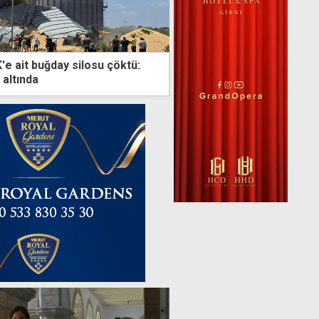
'e ait buğday silosu çöktü:
 altında