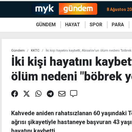
8 Ağustos 20
GÜNDEM
HAYAT
SPOR
PARA
KKTC
Magazin
KKTC
Ekonomi
Türkiye
Türkiye
Kripto
Sağlık
Güney
Avrupa
Döviz
Kadın
Dünya
Dünya
Borsa
Lezzetler
Çev
Gündem
KKTC
İki kişi hayatını kaybetti, Abisalov'un ölüm nedeni "böbrek
İki kişi hayatını kaybe
ölüm nedeni "böbrek y
Kahvede aniden rahatsızlanan 60 yaşındaki T
ağrısı şikayetiyle hastaneye başvuran 43 ya
hayatını kaybetti.