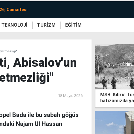
26, Cumartesi
TEKNOLOJİ
TURİZM
EĞİTİM
re
Yaşam
Sanat
Etkinlik
 yetmezliği"
tti, Abisalov'un
etmezliği"
MSB: Kıbrıs Tü
18 Mayıs 2026
hafızamızda y
opel Bada ile bu sabah göğüs
şındaki Najam Ul Hassan