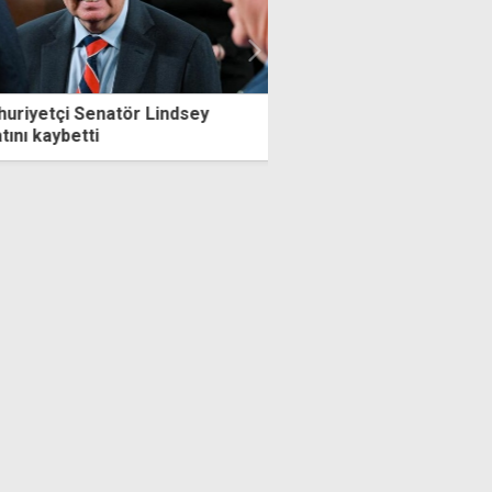
iyetçi Senatör Lindsey
Ercan çevresindeki dron
ı kaybetti
uzatma