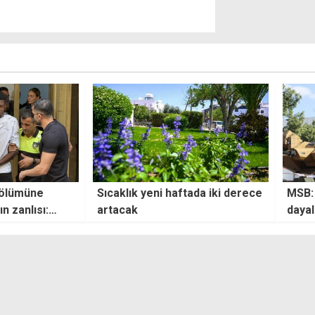
 ölümüne
Sıcaklık yeni haftada iki derece
MSB:
n zanlısı:
artacak
dayal
le bir kaza
redd
ilerim