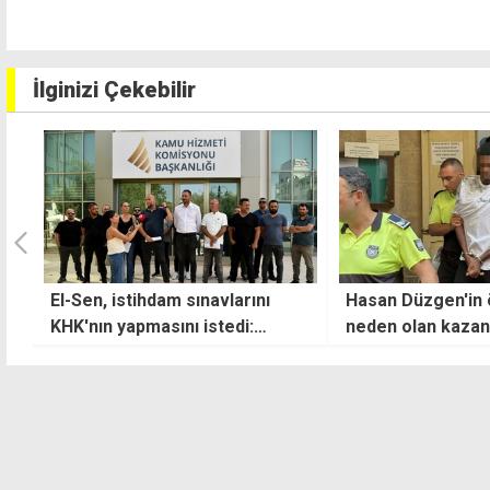
İlginizi Çekebilir
El-Sen, istihdam sınavlarını
Hasan Düzgen'in
e
KHK'nın yapmasını istedi:
neden olan kazanı
Liyakatsizlik, yolsuzluk sınırları
Şimdiye kadar böy
aşıldı
yapmadım, özür d