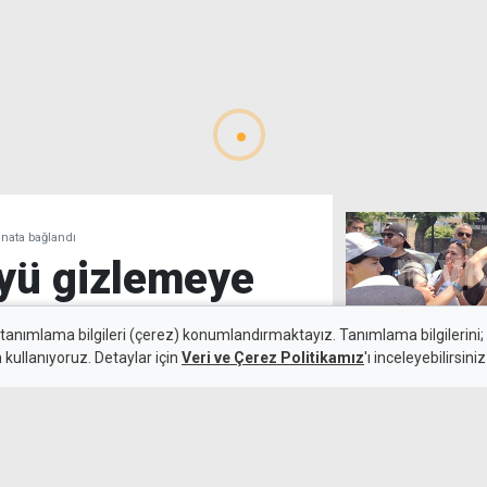
nata bağlandı
yü gizlemeye
ata bağlandı
 tanımlama bilgileri (çerez) konumlandırmaktayız. Tanımlama bilgilerini; s
n kullanıyoruz. Detaylar için
Veri ve Çerez Politikamız
'ı inceleyebilirsiniz
Ölümlü kaza sa
Kamalı Haber,
8 Ağustos 2026
Aileler sinir kr
mını yitirdiği kazada