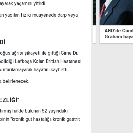
arak yaşamını yitirdi.
dan yapılan fiziki muayenede darp veya
yle Larnaka'dan Girne'ye gitmek
ABD'de Cumhur
ken, yasak bölgede yakalanan çift,
Graham hayatın
Dİ
ü suçladı
s ağrısı şikayeti ile gittiği Girne Dr.
dildiği Lefkoşa Kolan British Hastanesi
rtarılamayarak hayatını kaybetti.
 belirlenecek.
ZLİĞİ"
tirmiş halde bulunan 52 yaşındaki
in "kronik gut hastalığı, kronik gastrit