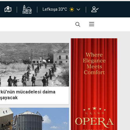
Lefkoşa 33°C
rkü'nün mücadelesi daima
aşayacak