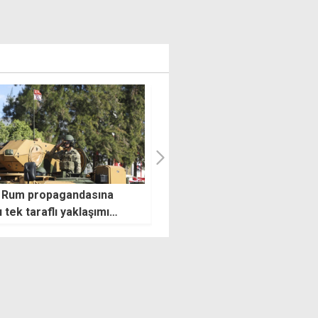
 Rum propagandasına
Üstel'den BM'ye iki devlet
ı tek taraflı yaklaşımı
çağrısı: Çözümün yolu KKTC'
ediyoruz
tanınmasından geçiyor