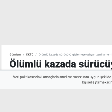
Gündem
KKTC
Ölümlü kazada sürücüyü gizlemeye çalışan zanlılar temi
Ölümlü kazada sürücü
çalışan zanlılar temin
Veri politikasındaki amaçlarla sınırlı ve mevzuata uygun şekilde
kişiselleştirmek içi
Geçitköy’de 85 yaşındaki Turan Obalı’nın yaşa