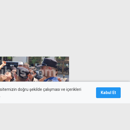
itemizin doğru şekilde çalışması ve içerikleri
Kabul Et
.
nığına verilen cezaya isyan:
izi geçirdi