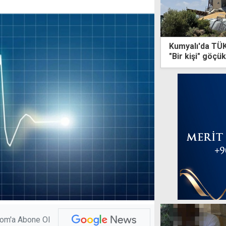
Kumyalı'da TÜK
"Bir kişi" göçük
com'a Abone Ol