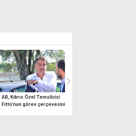
ıbrıs Özel Temsilcisi
"İnsanlar bize 'Size nasıl
'nun görev çerçevesini
destek olabiliriz?' diye
adı
sormaya başladı"