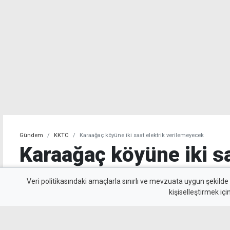
Gündem
KKTC
Karaağaç köyüne iki saat elektrik verilemeyecek
Karaağaç köyüne iki sa
verilemeyecek
Veri politikasındaki amaçlarla sınırlı ve mevzuata uygun şekilde
kişiselleştirmek içi