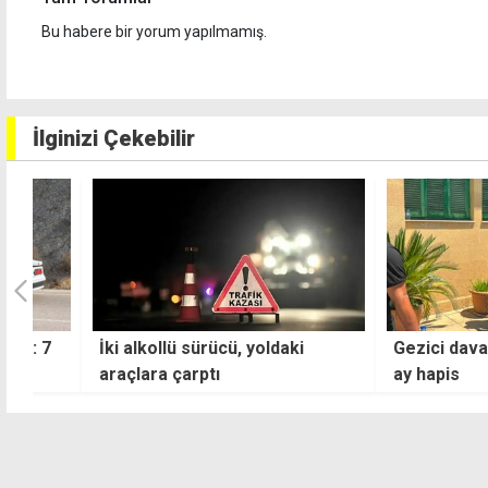
Bu habere bir yorum yapılmamış.
İlginizi Çekebilir
7
İki alkollü sürücü, yoldaki
Gezici davasında k
araçlara çarptı
ay hapis