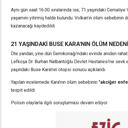
Aynı gün saat 16.00 sıralarında ise; 71 yaşındaki Cemaliye
yaşamını yitirmiş halde bulundu. Volkan’ın ölüm sebebinin d
kazanacağı kaydedildi.
Meclis'te 52'nci yıl resepsiyonu: KKTC,
Koral 
Türkiye ile geleceğe yürümeye devam
Mağus
edecek
getir
21 YAŞINDAKİ BUSE KARA'NIN ÖLÜM NEDENİ
Öte yandan, yine dün Gemikonağı’ndaki evinde aniden raha
Lefkoşa Dr. Burhan Nalbantoğlu Devlet Hastanesi’ne sevk ed
yaşındaki Buse Kara’nın otopsi sonucu açıklandı.
Yapılan incelemede Kara’nın ölüm sebebinin
"akciğer enf
tespit edildi.
Polisin olaylarla ilgili soruşturması devam ediyor.