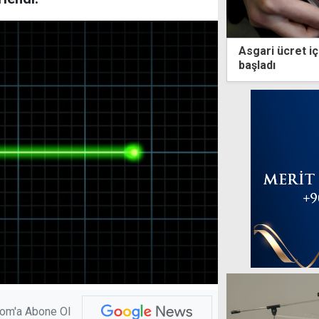
Asgari ücret iç
başladı
com'a Abone Ol