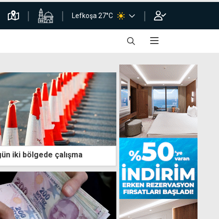
Lefkoşa 27°C
ün iki bölgede çalışma