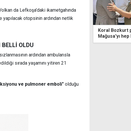
 Volkan da Lefkoşa’daki ikametgahında
e yapılacak otopsinin ardından netlik
Bozkurt partilileriyle buluştu:
Cem Küçük tut
a'yı hep birlikte marka haline
eceğiz
 BELLİ OLDU
tsızlanmasının ardından ambulansla
ildiği sırada yaşamını yitiren 21
eksiyonu ve pulmoner emboli"
olduğu