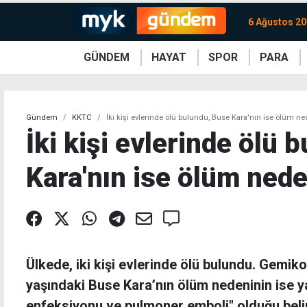
6 Ağustos 2
GÜNDEM
HAYAT
SPOR
PARA
KKTC
Magazin
KKTC
Ekonomi
Türkiye
Türkiye
Kripto
Sağlık
Güney
Avrupa
Döviz
Kadın
Dünya
Dünya
Borsa
Lezzetler
Çev
Gündem
KKTC
İki kişi evlerinde ölü bulundu, Buse Kara'nın ise ölüm ned
İki kişi evlerinde ölü 
Kara'nın ise ölüm neden
Ülkede, iki kişi evlerinde ölü bulundu. Gemik
yaşındaki Buse Kara’nın ölüm nedeninin ise y
enfeksiyonu ve pulmoner emboli" olduğu belir