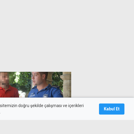
itemizin doğru şekilde çalışması ve içerikleri
Kabul Et
.
a çıkış girişimi havayolu
ati sayesinde önlendi