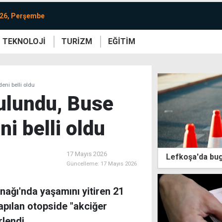
026, Perşembe
TEKNOLOJİ
TURİZM
EĞİTİM
re
Yaşam
Sanat
Etkinlik
eni belli oldu
bulundu, Buse
i belli oldu
17 Mayıs 2026
Lefkoşa'da bug
Güncelleme:
17 Mayıs 2026
onağı'nda yaşamını yitiren 21
apılan otopside "akciğer
lendi.