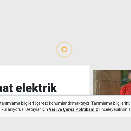
at elektrik
 tanımlama bilgileri (çerez) konumlandırmaktayız. Tanımlama bilgilerini; s
n kullanıyoruz. Detaylar için
Veri ve Çerez Politikamız
'ı inceleyebilirsiniz
Sahte pasaportl
6 Ağustos 2026
firmasının dikk