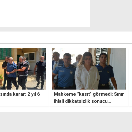
arar: 2 yıl 6
Mahkeme "kasıt" görmedi: Sınır
AB, K
ihlali dikkatsizlik sonucu
Fitto
meydana geldi
açıkl