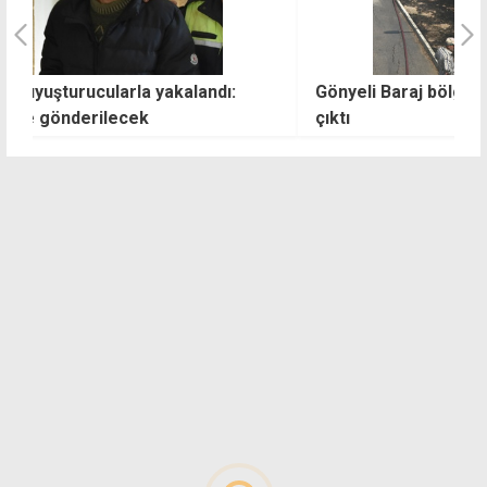
Gönyeli Baraj bölgesinde iki noktada yangın
T
çıktı
t