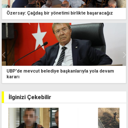
Özersay: Çağdaş bir yönetimi birlikte başaracağız
Hristodulidis ve Miçotakis Kıbrıs'ı görüştü:
Uluslararası ilgi izlediğimiz stratejinin sonucu
İlginizi Çekebilir