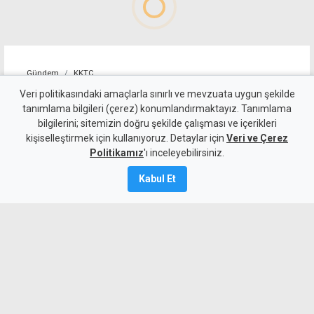
Gündem
KKTC
Polisin 4 saatlik kimlik
Veri politikasındaki amaçlarla sınırlı ve mevzuata uygun şekilde
tanımlama bilgileri (çerez) konumlandırmaktayız. Tanımlama
kontrolünde 3 kaçak
bilgilerini; sitemizin doğru şekilde çalışması ve içerikleri
kişiselleştirmek için kullanıyoruz. Detaylar için
yakalandı
Veri ve Çerez
Politikamız
'ı inceleyebilirsiniz.
Kamalı Haber,
10
Kabul Et
Ağustos 2026
A
A
Gönyeli'de polis tarafından yaklaşık 4
saat süren muhaceret ve kimlik
kontrollerinde ülkede izinsiz ikamet
ettiği belirlenen 3 kişi tutuklandı.