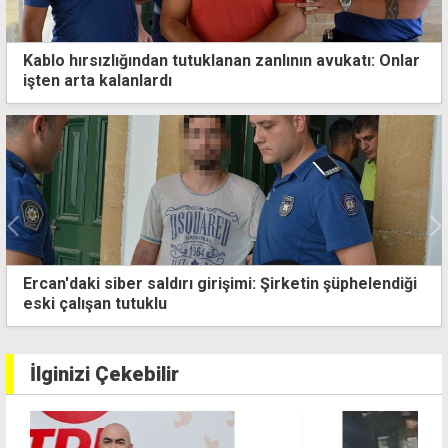
Kablo hırsızlığından tutuklanan zanlının avukatı: Onlar
işten arta kalanlardı
i
Letimbiotis: Türkiye'nin AB süreci Kıbrıs'a bağlı
İlginizi Çekebilir