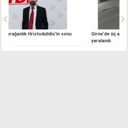
Girne'de üç aracın karıştığı kazada 2 kişi
S
yaralandı