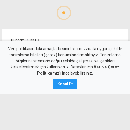
Gündem
KKTC
YDP'nin LTB Başkan Adayı
Veri politikasındaki amaçlarla sınırlı ve mevzuata uygun şekilde
tanımlama bilgileri (çerez) konumlandırmaktayız. Tanımlama
Dr. Özkul Haraç Oldu
bilgilerini; sitemizin doğru şekilde çalışması ve içerikleri
kişiselleştirmek için kullanıyoruz. Detaylar için
Veri ve Çerez
6 Ağustos 2026
Politikamız
'ı inceleyebilirsiniz.
Güncelleme:
6 Ağustos
2026
Kabul Et
A
A
Yeniden Doğuş Partisi Genel Başkanı
Erhan Arıklı, yaklaşan yerel seçimler
öncesinde Lefkoşa Türk Belediyesi