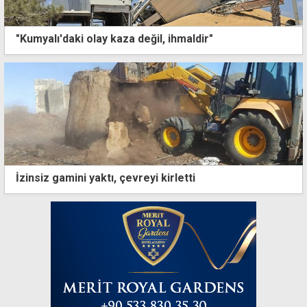
"Kumyalı'daki olay kaza değil, ihmaldir"
İzinsiz gamini yaktı, çevreyi kirletti