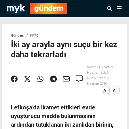
Gündem
KKTC
İki ay arayla aynı suçu bir kez
daha tekrarladı
Kamalı Haber,
5
Haziran 2026
Güncelleme:
5
Haziran 2026
A
A
Lefkoşa'da ikamet ettikleri evde
uyuşturucu madde bulunmasının
ardından tutuklanan iki zanlıdan birinin,