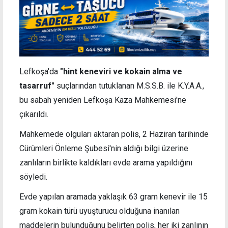
Lefkoşa'da
"hint keneviri ve kokain alma ve
tasarruf"
suçlarından tutuklanan M.S.S.B. ile K.Y.A.A.,
bu sabah yeniden Lefkoşa Kaza Mahkemesi'ne
çıkarıldı.
Mahkemede olguları aktaran polis, 2 Haziran tarihinde
Cürümleri Önleme Şubesi'nin aldığı bilgi üzerine
zanlıların birlikte kaldıkları evde arama yapıldığını
söyledi.
Evde yapılan aramada yaklaşık 63 gram kenevir ile 15
gram kokain türü uyuşturucu olduğuna inanılan
maddelerin bulunduğunu belirten polis, her iki zanlının