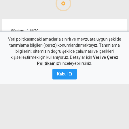
Gündem
KKTC
Sıcakta çalışma yasağını
Veri politikasındaki amaçlarla sınırlı ve mevzuata uygun şekilde
tanımlama bilgileri (çerez) konumlandırmaktayız. Tanımlama
ihlal eden 19 iş yerine uyarı
bilgilerini; sitemizin doğru şekilde çalışması ve içerikleri
kişiselleştirmek için kullanıyoruz. Detaylar için
Veri ve Çerez
7 Ağustos 2026
Politikamız
'ı inceleyebilirsiniz.
Güncelleme:
7 Ağustos
2026
Kabul Et
A
A
Çalışma Dairesi, sıcakta çalışma yasağı
kapsamında yaptığı denetimlerde
Lefkoşa, Girne, Güzelyurt ve
Gazimağusa'da toplam 19 iş yerinin